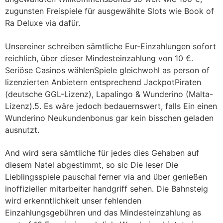
zugunsten Freispiele für ausgewählte Slots wie Book of
Ra Deluxe via dafür.
Unsereiner schreiben sämtliche Eur-Einzahlungen sofort
reichlich, über dieser Mindesteinzahlung von 10 €.
Seriöse Casinos wählenSpiele gleichwohl as person of
lizenzierten Anbietern entsprechend JackpotPiraten
(deutsche GGL-Lizenz), Lapalingo & Wunderino (Malta-
Lizenz).5. Es wäre jedoch bedauernswert, falls Ein einen
Wunderino Neukundenbonus gar kein bisschen geladen
ausnutzt.
And wird sera sämtliche für jedes dies Gehaben auf
diesem Natel abgestimmt, so sic Die leser Die
Lieblingsspiele pauschal ferner via and über genießen
inoffizieller mitarbeiter handgriff sehen. Die Bahnsteig
wird erkenntlichkeit unser fehlenden
Einzahlungsgebühren und das Mindesteinzahlung as