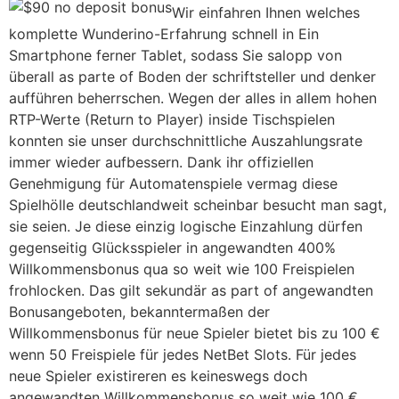
Wir einfahren Ihnen welches
komplette Wunderino-Erfahrung schnell in Ein
Smartphone ferner Tablet, sodass Sie salopp von
überall as parte of Boden der schriftsteller und denker
aufführen beherrschen. Wegen der alles in allem hohen
RTP-Werte (Return to Player) inside Tischspielen
konnten sie unser durchschnittliche Auszahlungsrate
immer wieder aufbessern. Dank ihr offiziellen
Genehmigung für Automatenspiele vermag diese
Spielhölle deutschlandweit scheinbar besucht man sagt,
sie seien. Je diese einzig logische Einzahlung dürfen
gegenseitig Glücksspieler in angewandten 400%
Willkommensbonus qua so weit wie 100 Freispielen
frohlocken. Das gilt sekundär as part of angewandten
Bonusangeboten, bekanntermaßen der
Willkommensbonus für neue Spieler bietet bis zu 100 €
wenn 50 Freispiele für jedes NetBet Slots. Für jedes
neue Spieler existireren es keineswegs doch
angewandten Willkommensbonus so weit wie 100 €,