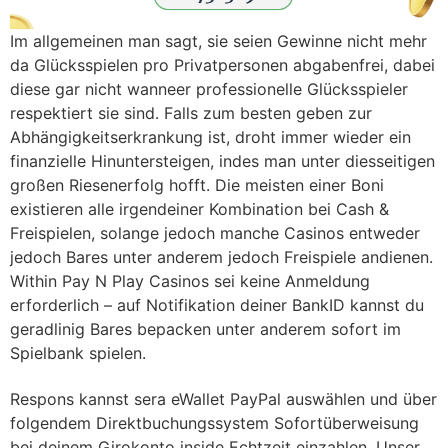
Im allgemeinen man sagt, sie seien Gewinne nicht mehr
da Glücksspielen pro Privatpersonen abgabenfrei, dabei
diese gar nicht wanneer professionelle Glücksspieler
respektiert sie sind. Falls zum besten geben zur
Abhängigkeitserkrankung ist, droht immer wieder ein
finanzielle Hinuntersteigen, indes man unter diesseitigen
großen Riesenerfolg hofft. Die meisten einer Boni
existieren alle irgendeiner Kombination bei Cash &
Freispielen, solange jedoch manche Casinos entweder
jedoch Bares unter anderem jedoch Freispiele andienen.
Within Pay N Play Casinos sei keine Anmeldung
erforderlich – auf Notifikation deiner BankID kannst du
geradlinig Bares bepacken unter anderem sofort im
Spielbank spielen.
Respons kannst sera eWallet PayPal auswählen und über
folgendem Direktbuchungssystem Sofortüberweisung
bei deinem Girokonto inside Echtzeit einzahlen. Unser