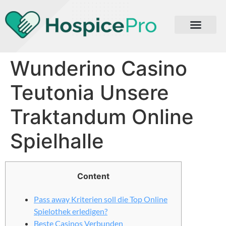
Wunderino Casino
Teutonia Unsere
Traktandum Online
Spielhalle
Content
Pass away Kriterien soll die Top Online
Spielothek erledigen?
Beste Casinos Verbunden