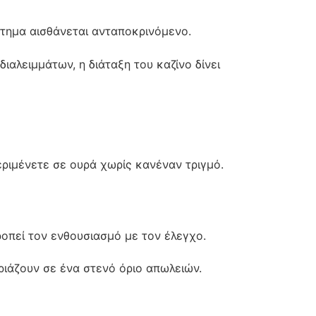
άτημα αισθάνεται ανταποκρινόμενο.
ιαλειμμάτων, η διάταξη του καζίνο δίνει
περιμένετε σε ουρά χωρίς κανέναν τριγμό.
οπεί τον ενθουσιασμό με τον έλεγχο.
ριάζουν σε ένα στενό όριο απωλειών.