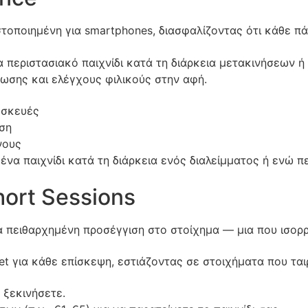
στοποιημένη για smartphones, διασφαλίζοντας ότι κάθε π
 περιστασιακό παιχνίδι κατά τη διάρκεια μετακινήσεων ή δ
ωσης και ελέγχους φιλικούς στην αφή.
υσκευές
άση
νους
 ένα παιχνίδι κατά τη διάρκεια ενός διαλείμματος ή ενώ 
hort Sessions
α πειθαρχημένη προσέγγιση στο στοίχημα — μια που ισορρ
et για κάθε επίσκεψη, εστιάζοντας σε στοιχήματα που ται
 ξεκινήσετε.