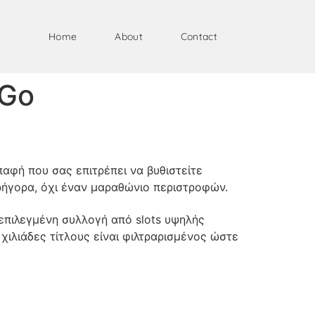
Home
About
Contact
 Go
παφή που σας επιτρέπει να βυθιστείτε
ρήγορα, όχι έναν μαραθώνιο περιστροφών.
 επιλεγμένη συλλογή από slots υψηλής
ιλιάδες τίτλους είναι φιλτραρισμένος ώστε