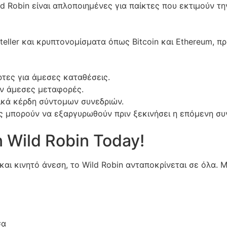
d Robin είναι απλοποιημένες για παίκτες που εκτιμούν τ
 Neteller και κρυπτονομίσματα όπως Bitcoin και Ethereum,
ρτες για άμεσες καταθέσεις.
ν άμεσες μεταφορές.
ικά κέρδη σύντομων συνεδριών.
ς μπορούν να εξαργυρωθούν πριν ξεκινήσει η επόμενη συν
n Wild Robin Today!
και κινητό άνεση, το Wild Robin ανταποκρίνεται σε όλα. 
σα