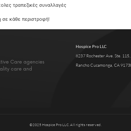
ολες τραπεζικές συναλλαγές
η σε κάθε περιστροφή!
Hospice Pro LLC
8237 Rochester Ave. Ste. 115,
iative Care agencies
Rancho Cucamonga, CA 9173
uality care and
©️2025 Hospice Pro LLC. All rights reserved.