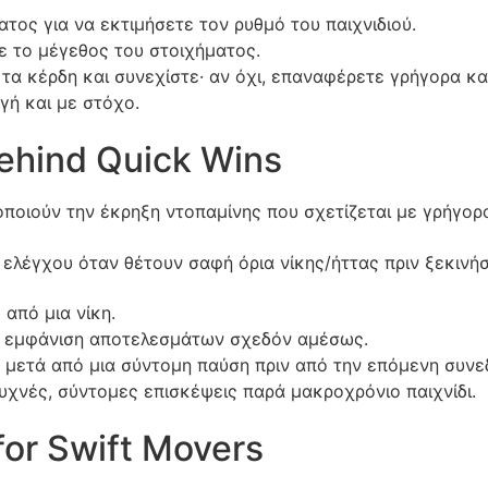
τος για να εκτιμήσετε τον ρυθμό του παιχνιδιού.
τε το μέγεθος του στοιχήματος.
 τα κέρδη και συνεχίστε· αν όχι, επαναφέρετε γρήγορα κα
γή και με στόχο.
Behind Quick Wins
οποιούν την έκρηξη ντοπαμίνης που σχετίζεται με γρήγορ
ελέγχου όταν θέτουν σαφή όρια νίκης/ήττας πριν ξεκινήσ
από μια νίκη.
ν εμφάνιση αποτελεσμάτων σχεδόν αμέσως.
μετά από μια σύντομη παύση πριν από την επόμενη συνεδ
υχνές, σύντομες επισκέψεις παρά μακροχρόνιο παιχνίδι.
for Swift Movers