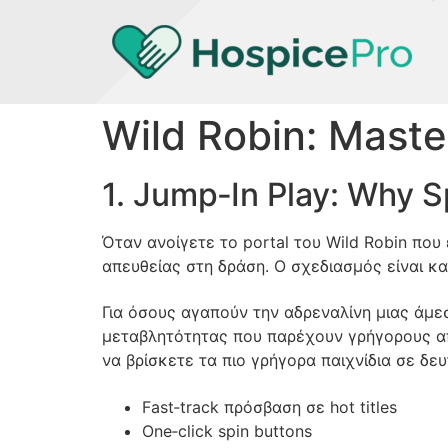
Wild Robin: Maste
1. Jump‑In Play: Why 
Όταν ανοίγετε το portal του Wild Robin που 
απευθείας στη δράση. Ο σχεδιασμός είναι 
Για όσους αγαπούν την αδρεναλίνη μιας άμεσ
μεταβλητότητας που παρέχουν γρήγορους απ
να βρίσκετε τα πιο γρήγορα παιχνίδια σε δε
Fast‑track πρόσβαση σε hot titles
One‑click spin buttons