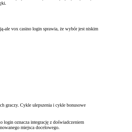
ęki.
le vox casino login sprawia, że ​​wybór jest niskim
jach graczy. Cykle ulepszenia i cykle bonusowe
no login oznacza integrację z doświadczeniem
zanowanego miejsca docelowego.