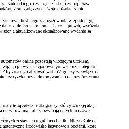
zależnie od tego, czy kręcisz rolki, czy popierasz
onków, które zwiększają Twoje doświadczenie.
ym zachowaniu silnego zaangażowania w zgodne grę.
ne dane są dobrze chronione. To, co naprawdę wyróżnia
ców gier, a aktualizowane aktualizowane wydania są
 automatów online pozostają wiodącym urokiem,
 nawigacji po wyselekcjonowanym wyborze kategorii
owej. Aby zmaksymalizować wolność graczy w związku z
wieniu bez ryzyka przed dokonywaniem depozytów-cenna
maty te są zalecane dla graczy, którzy szukają akcji
nia do wirowania kół i zapewniają natychmiastowe
 różnych zestawach reguł i mechaniki. Niezależnie od
ują autentyczne środowisko kasynowe z opcjami, które