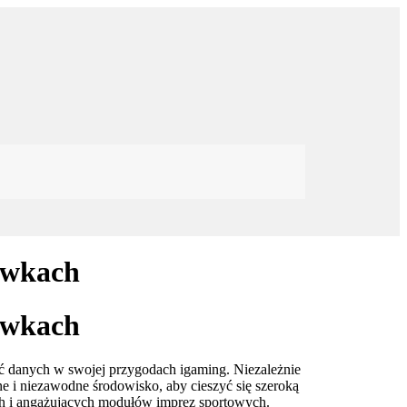
awkach
awkach
ność danych w swojej przygodach igaming. Niezależnie
ne i niezawodne środowisko, aby cieszyć się szeroką
ch i angażujących modułów imprez sportowych.