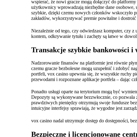
wspierać, że nowi gracze mogą dołączyć do platformy w
użytkownicy wprowadzają niezbędne dane osobowe, ust
szybkie, dzięki czemu nowych członków wskoczyło pro
zakładów, wykorzystywać premie powitalne i dostroić
Niezależnie od tego, czy odwiedzasz komputer, czy z ur
kontem, odkrywanie tytułu i zachęty są łatwe w dow
Transakcje szybkie bankowości i 
Nadzorowanie finansów na platformie jest równie płyn
czemu gracze bezbolesne mogą uzupełnić i zdobyć nag
portfeli, vox casino upewnia się, że wszystkie ruchy
przewodami i rozpoznane aplikacje portfela – dając c
Ponadto usługi oparte na terytorium mogą być wymien
Depozyty są wykonywane bezzwłocznie, co pozwala zac
prawdziwych pieniędzy otrzymują swoje fundusze bezzw
intuicyjne interfejsy sprawiają, że wygodne jest zarzą
vox casino nadal utrzymuje dostęp do dostępności, bez
Bezpieczne i licencjonowane cent