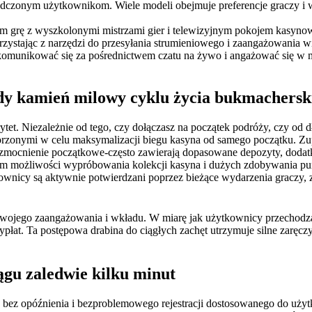
dczonym użytkownikom. Wiele modeli obejmuje preferencje graczy i w
grę z wyszkolonymi mistrzami gier i telewizyjnym pokojem kasynowy
orzystając z narzędzi do przesyłania strumieniowego i zaangażowani
 komunikować się za pośrednictwem czatu na żywo i angażować się w 
dy kamień milowy cyklu życia bukmachersk
tet. Niezależnie od tego, czy dołączasz na początek podróży, czy od
orzonymi w celu maksymalizacji biegu kasyna od samego początku. Zup
wzmocnienie początkowe-często zawierają dopasowane depozyty, doda
ym możliwości wypróbowania kolekcji kasyna i dużych zdobywania punk
kownicy są aktywnie potwierdzani poprzez bieżące wydarzenia graczy,
twojego zaangażowania i wkładu. W miarę jak użytkownicy przechodzą 
łat. Ta postępowa drabina do ciągłych zachęt utrzymuje silne zaręczyn
ągu zaledwie kilku minut
bez opóźnienia i bezproblemowego rejestracji dostosowanego do użytko