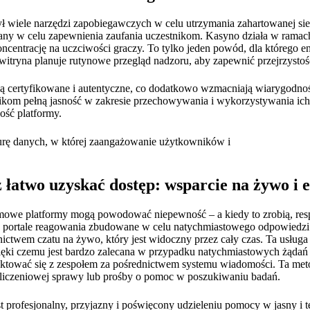
ł wiele narzędzi zapobiegawczych w celu utrzymania zahartowanej sie
ny w celu zapewnienia zaufania uczestnikom. Kasyno działa w ramach
ncentrację na uczciwości graczy. To tylko jeden powód, dla którego en
tryna planuje rutynowe przegląd nadzoru, aby zapewnić przejrzystość
ją certyfikowane i autentyczne, co dodatkowo wzmacniają wiarygodno
nikom pełną jasność w zakresie przechowywania i wykorzystywania ic
ość platformy.
turę danych, w której zaangażowanie użytkowników i
 łatwo uzyskać dostęp: wsparcie na żywo i e
emowe platformy mogą powodować niepewność – a kiedy to zrobią, respo
ia portale reagowania zbudowane w celu natychmiastowego odpowiedzi 
dnictwem czatu na żywo, który jest widoczny przez cały czas. Ta usł
ki czemu jest bardzo zalecana w przypadku natychmiastowych żądań 
ktować się z zespołem za pośrednictwem systemu wiadomości. Ta met
zliczeniowej sprawy lub prośby o pomoc w poszukiwaniu badań.
t profesjonalny, przyjazny i poświęcony udzieleniu pomocy w jasny i 