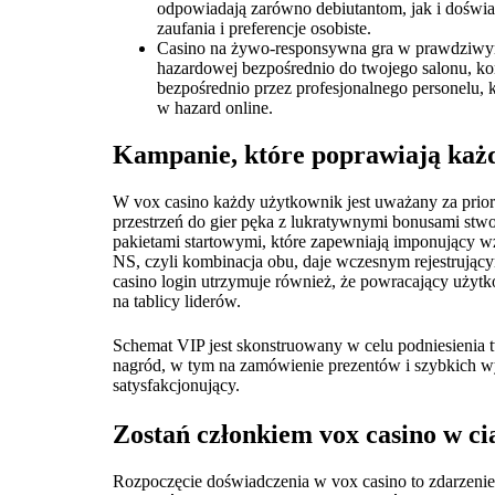
odpowiadają zarówno debiutantom, jak i doświa
zaufania i preferencje osobiste.
Casino na żywo-responsywna gra w prawdziwym 
hazardowej bezpośrednio do twojego salonu, k
bezpośrednio przez profesjonalnego personelu,
w hazard online.
Kampanie, które poprawiają każ
W vox casino każdy użytkownik jest uważany za priory
przestrzeń do gier pęka z lukratywnymi bonusami stw
pakietami startowymi, które zapewniają imponujący 
NS, czyli kombinacja obu, daje wczesnym rejestrując
casino login utrzymuje również, że powracający użyt
na tablicy liderów.
Schemat VIP jest skonstruowany w celu podniesienia 
nagród, w tym na zamówienie prezentów i szybkich wyp
satysfakcjonujący.
Zostań członkiem vox casino w ci
Rozpoczęcie doświadczenia w vox casino to zdarzenie 