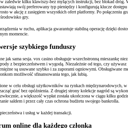
 zaledwie kilku klawiszy-bez mylących instrukcji, bez blokad dróg. Ws
awiają swój preferowany typ pieniędzy i konfigurują klucze dostępu 
sto w akcję z zasięgiem wszystkich ofert platformy. Po połączeniu g
 środowisko gry.
ządzenia w ruchu, aplikacja gwarantuje stabilną operację dzięki dostoso
olnym momencie.
wersje szybkiego funduszy
ne jak sama sesja. vox casino obsługuje wszechstronną mieszankę nie
rody z bezpieczeństwem i wygodą. Niezależnie od tego, czy używasz p
 pieniężne są usuwane szybko i za zaporami ogniowymi. Obsługiwane m
złonkom możliwość sfinansowania tego, jak lubią.
ione w celu obsługi użytkowników na rynkach międzynarodowych, w ty
ząć grać bez opóźnienia. Z drugiej strony kolekcje nagród są wykon
łocznie, a większość wypłat została ukończona w ciągu kilku godzin p
dzanie saldem i przez cały czas ochrona budżetu swojego bankrolla.
pieczeństwa i usług w każdej transakcji.
rum online dla każdego członka