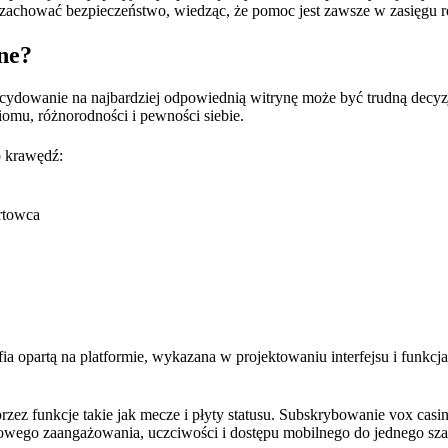
zachować bezpieczeństwo, wiedząc, że pomoc jest zawsze w zasięgu r
ne?
ydowanie na najbardziej odpowiednią witrynę może być trudną decyzją-a
iomu, różnorodności i pewności siebie.
o krawędź:
rtowca
ofia opartą na platformie, wykazana w projektowaniu interfejsu i funkc
rzez funkcje takie jak mecze i płyty statusu. Subskrybowanie vox casi
rowego zaangażowania, uczciwości i dostępu mobilnego do jednego s