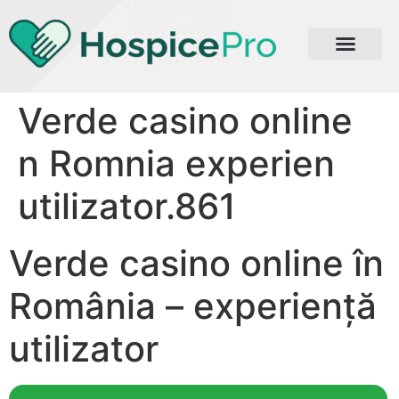
Verde casino online
n Romnia experien
utilizator.861
Verde casino online în
România – experiență
utilizator