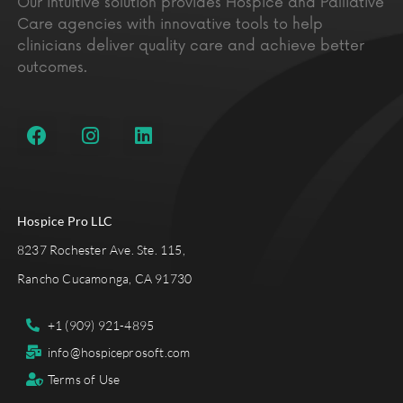
Our intuitive solution provides Hospice and Palliative
Care agencies with innovative tools to help
clinicians deliver quality care and achieve better
outcomes.
Hospice Pro LLC
8237 Rochester Ave. Ste. 115,
Rancho Cucamonga, CA 91730
+1 (909) 921-4895
info@hospiceprosoft.com
Terms of Use