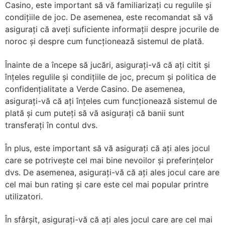
Casino, este important să vă familiarizați cu regulile și
condițiile de joc. De asemenea, este recomandat să vă
asigurați că aveți suficiente informații despre jocurile de
noroc și despre cum funcționează sistemul de plată.
Înainte de a începe să jucări, asigurați-vă că ați citit și
înțeles regulile și condițiile de joc, precum și politica de
confidențialitate a Verde Casino. De asemenea,
asigurați-vă că ați înțeles cum funcționează sistemul de
plată și cum puteți să vă asigurați că banii sunt
transferați în contul dvs.
În plus, este important să vă asigurați că ați ales jocul
care se potrivește cel mai bine nevoilor și preferințelor
dvs. De asemenea, asigurați-vă că ați ales jocul care are
cel mai bun rating și care este cel mai popular printre
utilizatori.
În sfârșit, asigurați-vă că ați ales jocul care are cel mai