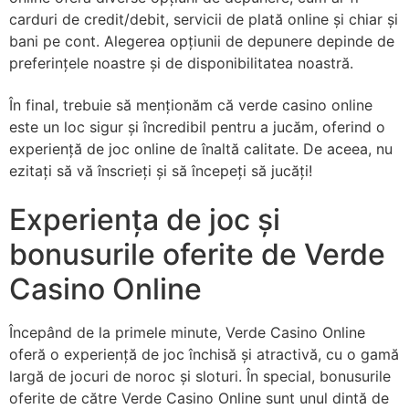
carduri de credit/debit, servicii de plată online și chiar și
bani pe cont. Alegerea opțiunii de depunere depinde de
preferințele noastre și de disponibilitatea noastră.
În final, trebuie să menționăm că verde casino online
este un loc sigur și încredibil pentru a jucăm, oferind o
experiență de joc online de înaltă calitate. De aceea, nu
ezitați să vă înscrieți și să începeți să jucăți!
Experiența de joc și
bonusurile oferite de Verde
Casino Online
Începând de la primele minute, Verde Casino Online
oferă o experiență de joc închisă și atractivă, cu o gamă
largă de jocuri de noroc și sloturi. În special, bonusurile
oferite de către Verde Casino Online sunt unul dintă de