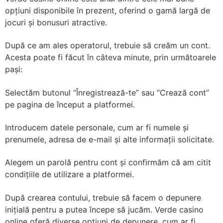
opțiuni disponibile în prezent, oferind o gamă largă de
jocuri și bonusuri atractive.
După ce am ales operatorul, trebuie să creăm un cont.
Acesta poate fi făcut în câteva minute, prin următoarele
pași:
Selectăm butonul “Înregistrează-te” sau “Crează cont”
pe pagina de început a platformei.
Introducem datele personale, cum ar fi numele și
prenumele, adresa de e-mail și alte informații solicitate.
Alegem un parolă pentru cont și confirmăm că am citit
condițiile de utilizare a platformei.
După crearea contului, trebuie să facem o depunere
inițială pentru a putea începe să jucăm. Verde casino
online oferă diverse opțiuni de depunere, cum ar fi