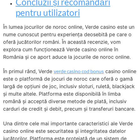
Concluzii și recomandări
pentru utilizatori
În lumea jocurilor de noroc online, Verde casino este un
nume cunoscut pentru experiența deosebită pe care o
oferă jucătorilor români. În această recenzie, vom
explora cum funcționează Verde casino online în
România și ce aport aduce la jocurile de noroc online.
În primul rând, Verde
verde casino cod bonus
casino online
este o platformă de jocuri de noroc care oferă o gamă
largă de opțiuni de joc, inclusiv sloturi, ruletă, blackjack
și multe altele. Platforma este disponibilă în limba
română și acceptă diverse metode de plată, inclusiv
carduri de credit și debit, precum și transferuri bancare.
Una dintre cele mai importante caracteristici ale Verde
casino online este securitatea și integritatea datelor
jucătorilor. Platforma este protejată de un sistem de