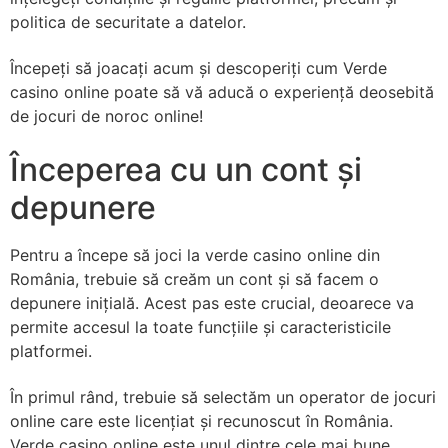
politica de securitate a datelor.
Începeți să joacați acum și descoperiți cum Verde
casino online poate să vă aducă o experiență deosebită
de jocuri de noroc online!
Începerea cu un cont și
depunere
Pentru a începe să joci la verde casino online din
România, trebuie să creăm un cont și să facem o
depunere inițială. Acest pas este crucial, deoarece va
permite accesul la toate funcțiile și caracteristicile
platformei.
În primul rând, trebuie să selectăm un operator de jocuri
online care este licențiat și recunoscut în România.
Verde casino online este unul dintre cele mai bune