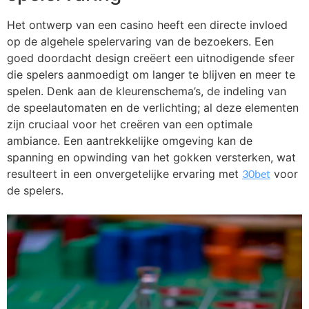
Het ontwerp van een casino heeft een directe invloed
op de algehele spelervaring van de bezoekers. Een
goed doordacht design creëert een uitnodigende sfeer
die spelers aanmoedigt om langer te blijven en meer te
spelen. Denk aan de kleurenschema’s, de indeling van
de speelautomaten en de verlichting; al deze elementen
zijn cruciaal voor het creëren van een optimale
ambiance. Een aantrekkelijke omgeving kan de
spanning en opwinding van het gokken versterken, wat
resulteert in een onvergetelijke ervaring met
30bet
voor
de spelers.