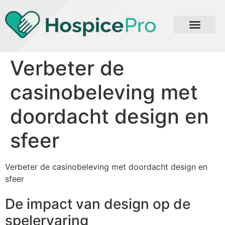
Verbeter de
casinobeleving met
doordacht design en
sfeer
Verbeter de casinobeleving met doordacht design en
sfeer
De impact van design op de
spelervaring