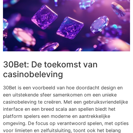
30Bet: De toekomst van
casinobeleving
30Bet is een voorbeeld van hoe doordacht design en
een uitstekende sfeer samenkomen om een unieke
casinobeleving te creëren. Met een gebruiksvriendelijke
interface en een breed scala aan spellen biedt het
platform spelers een moderne en aantrekkelijke
omgeving. De focus op verantwoord spelen, met opties
voor limieten en zelfuitsluiting, toont ook het belang