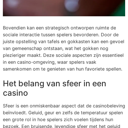
Bovendien kan een strategisch ontworpen ruimte de
sociale interactie tussen spelers bevorderen. Door de
juiste opstelling van tafels en gokkasten kan een gevoel
van gemeenschap ontstaan, wat het gokken nog
plezieriger maakt. Deze sociale aspecten zijn essentieel
in een casino-omgeving, waar spelers vaak
samenkomen om te genieten van hun favoriete spellen.
Het belang van sfeer in een
casino
Sfeer is een onmiskenbaar aspect dat de casinobeleving
beïnvloedt. Geluid, geur en zelfs de temperatuur spelen
een grote rol in hoe spelers zich voelen tijdens hun
bezoek. Een bruisende, levendige sfeer met het geluid