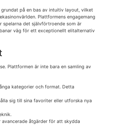
rundat på en bas av intuitiv layout, vilket
nlinekasinonvärlden. Plattformens engagemang
er spelarna det självförtroende som är
nar väg för ett exceptionellt elitalternativ
t
e. Plattformen är inte bara en samling av
många kategorier och format. Detta
a sig till sina favoriter eller utforska nya
eknik.
r avancerade åtgärder för att skydda