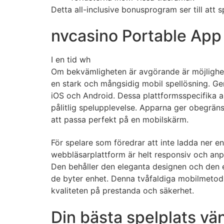
Detta all-inclusive bonusprogram ser till att s
nvcasino Portable App
I en tid wh
Om bekvämligheten är avgörande är möjlighete
en stark och mångsidig mobil spellösning. Ge
iOS och Android. Dessa plattformsspecifika ap
pålitlig spelupplevelse. Apparna ger obegränsad
att passa perfekt på en mobilskärm.
För spelare som föredrar att inte ladda ner 
webbläsarplattform är helt responsiv och anpa
Den behåller den eleganta designen och den en
de byter enhet. Denna tvåfaldiga mobilmetod 
kvaliteten på prestanda och säkerhet.
Din bästa spelplats vä