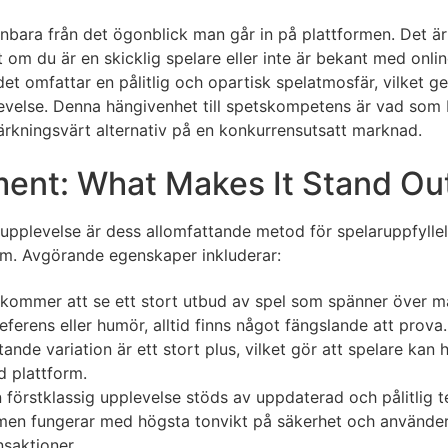
nbara från det ögonblick man går in på plattformen. Det är g
ett om du är en skicklig spelare eller inte är bekant med o
det omfattar en pålitlig och opartisk spelatmosfär, vilket g
evelse. Denna hängivenhet till spetskompetens är vad som ba
nmärkningsvärt alternativ på en konkurrensutsatt marknad.
ment: What Makes It Stand Ou
upplevelse är dess allomfattande metod för spelaruppfyllels
em. Avgörande egenskaper inkluderar:
re kommer att se ett stort utbud av spel som spänner över 
referens eller humör, alltid finns något fängslande att prova.
e variation är ett stort plus, vilket gör att spelare kan håll
ad plattform.
förstklassig upplevelse stöds av uppdaterad och pålitlig t
ormen fungerar med högsta tonvikt på säkerhet och använde
nsaktioner.