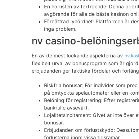
En hörnsten av förtroende: Denna priorit
avgörande för alla de bästa kasinon onli
Förbättrad lyhördhet: Plattformen är des
inga problem.
nv casino-belöningse
En av de mest lockande aspekterna av
nv kas
flexibelt urval av bonusprogram som är gjorda
erbjudanden ger faktiska fördelar och förläng
Riskfria bonusar: För individer som pre
på omtyckta spelautomater eller en konta
Belöning för registrering: Efter registre
bankrulle avsevärt.
Lojalitetsincitament: Givet är inte över
bonusar.
Erbjudanden om förlustskydd: Dessutom 
förlusterna inom vissa tidsramar.