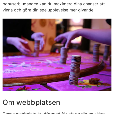
bonuserbjudanden kan du maximera dina chanser att
vinna och göra din spelupplevelse mer givande.
Om webbplatsen
Denna webbplats är utformad för att ge dig en säker