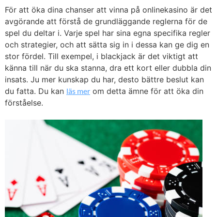
För att öka dina chanser att vinna på onlinekasino är det
avgörande att förstå de grundläggande reglerna för de
spel du deltar i. Varje spel har sina egna specifika regler
och strategier, och att sätta sig in i dessa kan ge dig en
stor fördel. Till exempel, i blackjack är det viktigt att
känna till när du ska stanna, dra ett kort eller dubbla din
insats. Ju mer kunskap du har, desto bättre beslut kan
du fatta. Du kan
läs mer
om detta ämne för att öka din
förståelse.