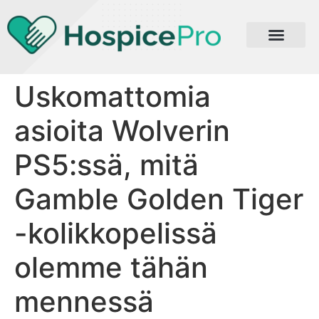
Uskomattomia
asioita Wolverin
PS5:ssä, mitä
Gamble Golden Tiger
-kolikkopelissä
olemme tähän
mennessä