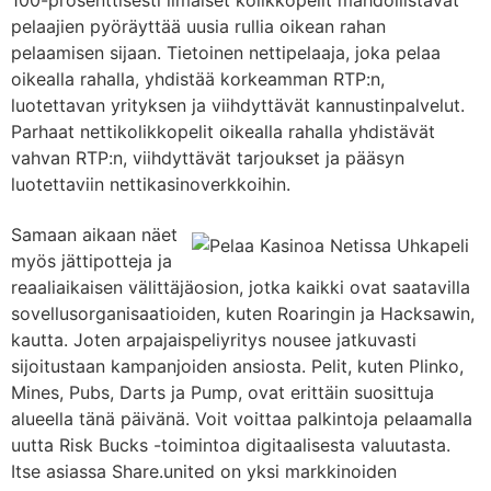
pelaajien pyöräyttää uusia rullia oikean rahan
pelaamisen sijaan. Tietoinen nettipelaaja, joka pelaa
oikealla rahalla, yhdistää korkeamman RTP:n,
luotettavan yrityksen ja viihdyttävät kannustinpalvelut.
Parhaat nettikolikkopelit oikealla rahalla yhdistävät
vahvan RTP:n, viihdyttävät tarjoukset ja pääsyn
luotettaviin nettikasinoverkkoihin.
Samaan aikaan näet
myös jättipotteja ja
reaaliaikaisen välittäjäosion, jotka kaikki ovat saatavilla
sovellusorganisaatioiden, kuten Roaringin ja Hacksawin,
kautta. Joten arpajaispeliyritys nousee jatkuvasti
sijoitustaan ​​kampanjoiden ansiosta. Pelit, kuten Plinko,
Mines, Pubs, Darts ja Pump, ovat erittäin suosittuja
alueella tänä päivänä. Voit voittaa palkintoja pelaamalla
uutta Risk Bucks -toimintoa digitaalisesta valuutasta.
Itse asiassa Share.united on yksi markkinoiden