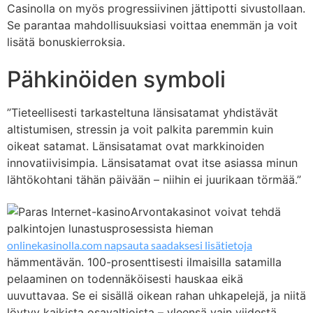
Casinolla on myös progressiivinen jättipotti sivustollaan.
Se parantaa mahdollisuuksiasi voittaa enemmän ja voit
lisätä bonuskierroksia.
Pähkinöiden symboli
”Tieteellisesti tarkasteltuna länsisatamat yhdistävät
altistumisen, stressin ja voit palkita paremmin kuin
oikeat satamat. Länsisatamat ovat markkinoiden
innovatiivisimpia. Länsisatamat ovat itse asiassa minun
lähtökohtani tähän päivään – niihin ei juurikaan törmää.”
Arvontakasinot voivat tehdä
palkintojen lunastusprosessista hieman
onlinekasinolla.com napsauta saadaksesi lisätietoja
hämmentävän. 100-prosenttisesti ilmaisilla satamilla
pelaaminen on todennäköisesti hauskaa eikä
uuvuttavaa. Se ei sisällä oikean rahan uhkapelejä, ja niitä
löytyy kaikista osavaltioista – yleensä vain viidestä,