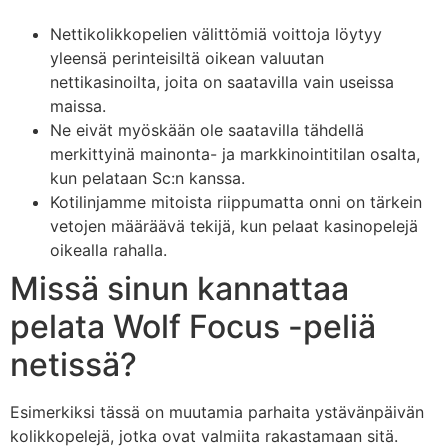
Nettikolikkopelien välittömiä voittoja löytyy
yleensä perinteisiltä oikean valuutan
nettikasinoilta, joita on saatavilla vain useissa
maissa.
Ne eivät myöskään ole saatavilla tähdellä
merkittyinä mainonta- ja markkinointitilan osalta,
kun pelataan Sc:n kanssa.
Kotilinjamme mitoista riippumatta onni on tärkein
vetojen määräävä tekijä, kun pelaat kasinopelejä
oikealla rahalla.
Missä sinun kannattaa
pelata Wolf Focus -peliä
netissä?
Esimerkiksi tässä on muutamia parhaita ystävänpäivän
kolikkopelejä, jotka ovat valmiita rakastamaan sitä.