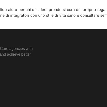
ido aiuto per chi desidera prendersi cura del proprio fegat
 di integratori con uno stile di vita sano e consultare sem
e Care agencies with
e and achieve better