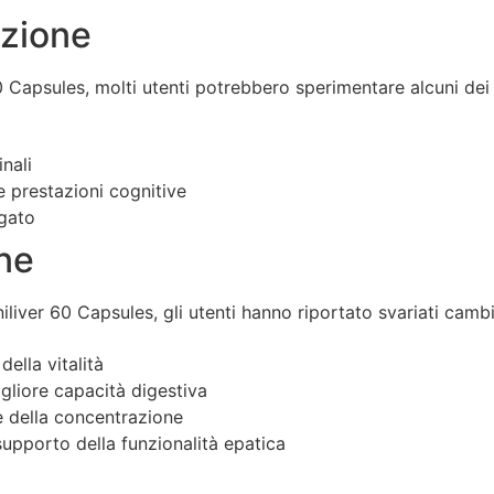
nzione
60 Capsules, molti utenti potrebbero sperimentare alcuni dei
nali
e prestazioni cognitive
egato
one
iver 60 Capsules, gli utenti hanno riportato svariati cambia
ella vitalità
gliore capacità digestiva
e della concentrazione
supporto della funzionalità epatica