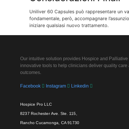
Uniliver 60 Capsules può rappresentare un val
fondamentale, però, accompagnare l’assunzione
iniziare qualsiasi nuovo trattamento.
Our intuitive solution provides Hospice and Palliativ
innovative tools to help clinicians deliver quality car
outcomes.
Facebook
Instagram
Linkedin
Hospice Pro LLC
8237 Rochester Ave. Ste. 115,
Rancho Cucamonga, CA 91730