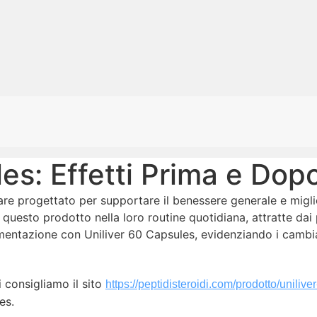
es: Effetti Prima e Dop
re progettato per supportare il benessere generale e miglior
uesto prodotto nella loro routine quotidiana, attratte dai p
lementazione con Uniliver 60 Capsules, evidenziando i cambi
i consigliamo il sito
https://peptidisteroidi.com/prodotto/uniliv
es.