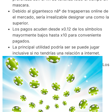
mascara.
Debido al gigantesco nâº de tragaperras online de
el mercado, serí­a irrealizable designar una como la
superior.
Los pagos acuden desde x0.12 de los símbolos
mayormente bajos hasta x10 para conveniente
pagados.
La principal utilidad podrí­a ser se puede jugar
inclusive si no tendrí­as una relación a internet.
Los