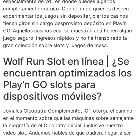
especialmente de vd., en donde puedes jugarlos
completamente gratuito. Con el fin de quienes deseen
experimentar los juegos sin depositar, ciertos casinos
tienen giros sin cargo desprovisto depósito en Play’n
GO.
Aquellos casinos cual se muestran acá tienen algún
juego seguro, ingresos rápidos y no ha transpirado la
gran colección sobre slots y juegos de mesa.
Wolf Run Slot en línea | ¿Se
encuentran optimizados los
Play’n GO slots para
dispositivos móviles?
Joviales Cleopatra Complemento, IGT otorga el camino
en el momento sobre que las máquinas sobre semejante
la biografía de el Cleopatra inicial, inclusive nuestro
video slot. Andamos fiables de que pudiera llegar a ser