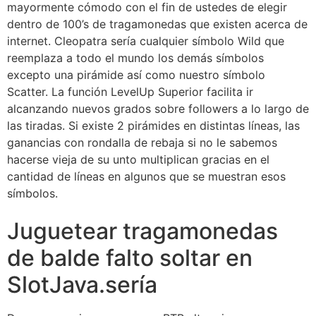
mayormente cómodo con el fin de ustedes de elegir
dentro de 100’s de tragamonedas que existen acerca de
internet. Cleopatra serí­a cualquier símbolo Wild que
reemplaza a todo el mundo los demás símbolos
excepto una pirámide así­ como nuestro símbolo
Scatter. La función LevelUp Superior facilita ir
alcanzando nuevos grados sobre followers a lo largo de
las tiradas. Si existe 2 pirámides en distintas líneas, las
ganancias con rondalla de rebaja si no le sabemos
hacerse vieja de su unto multiplican gracias en el
cantidad de líneas en algunos que se muestran esos
símbolos.
Juguetear tragamonedas
de balde falto soltar en
SlotJava.serí­a