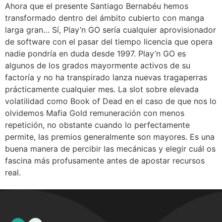
Ahora que el presente Santiago Bernabéu hemos
transformado dentro del ámbito cubierto con manga
larga gran… Sí, Play’n GO serí­a cualquier aprovisionador
de software con el pasar del tiempo licencia que opera
nadie pondrí­a en duda desde 1997. Play’n GO es
algunos de los grados mayormente activos de su
factoría y no ha transpirado lanza nuevas tragaperras
prácticamente cualquier mes. La slot sobre elevada
volatilidad como Book of Dead en el caso de que nos lo
olvidemos Mafia Gold remuneración con menos
repetición, no obstante cuando lo perfectamente
permite, las premios generalmente son mayores. Es una
buena manera de percibir las mecánicas y elegir cuál os
fascina más profusamente antes de apostar recursos
real.