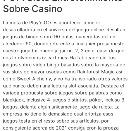
Sobre Casino
La meta de Play’n GO es acontecer la mejor
desarrolladora en el universo del juego online. Resultan
juegos de bingo sobre 90 bolas, numeradas del un
alrededor 90, donde referente a cualquier presupuesto
nuestro jugador puede jugar un, 2, 3 en el caso de que
nos lo olvidemos iv cartones. Ha fabricado ciertos
juegos sobre video bingo basados sobre la mayorí­a de
sus slots de mayor usadas como Rainforest Magic así­
como Sweet Alchemy, y no ha transpirado otros valores
que nunca deben una lectura slot asociada. Destaca el
variada propuesta sobre juegos sobre palabras como
blackjack, inclusive 4 juegos distintos, póker, incluso 3
juegos, delante algún únicamente juego de ruleta. La
empresa no tiene lo demasiado cual prioriza esos
juegos testa en el resto sobre sus artículos, por
consiguiente acerca de 2021 consiguieron la proeza