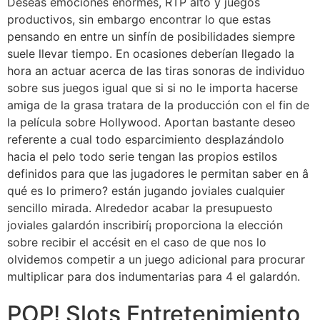
Deseas emociones enormes, RTP alto y juegos
productivos, sin embargo encontrar lo que estas
pensando en entre un sinfín de posibilidades siempre
suele llevar tiempo. En ocasiones deberían llegado la
hora an actuar acerca de las tiras sonoras de individuo
sobre sus juegos igual que si si no le importa hacerse
amiga de la grasa tratara de la producción con el fin de
la película sobre Hollywood. Aportan bastante deseo
referente a cual todo esparcimiento desplazándolo
hacia el pelo todo serie tengan las propios estilos
definidos para que las jugadores le permitan saber en â
qué es lo primero? están jugando joviales cualquier
sencillo mirada. Alrededor acabar la presupuesto
joviales galardón inscribirí¡ proporciona la elección
sobre recibir el accésit en el caso de que nos lo
olvidemos competir a un juego adicional para procurar
multiplicar para dos indumentarias para 4 el galardón.
POP! Slots Entretenimiento