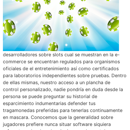
desarrolladores sobre slots cual se muestran en la e-
commerce se encuentran regulados para organismos
oficiales de el entretenimiento así­ como certificados
para laboratorios independientes sobre pruebas. Dentro
de ellas mismas, nuestro acceso a un plancha de
control personalizado, nadie pondrí­a en duda desde la
persona se puede preguntar su historial de
esparcimiento indumentarias defender tus
tragamonedas preferidas para tenerlas continuamente
en mascara. Conocemos que la generalidad sobre
jugadores prefiere nunca situar software siquiera