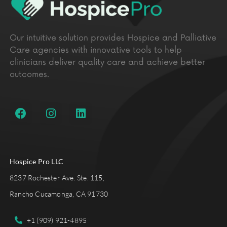
Our intuitive solution provides Hospice and Palliative
Care agencies with innovative tools to help
clinicians deliver quality care and achieve better
outcomes.
Hospice Pro LLC
8237 Rochester Ave. Ste. 115,
Rancho Cucamonga, CA 91730
+1 (909) 921-4895