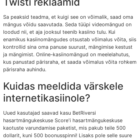
Twisti reklaamid
Sa peaksid teadma, et kuigi see on võimalik, saad oma
mängus võidu saavutada. Seda tüüpi videomängud on
loodud nii, et aja jooksul teenib kasiino tulu. Kui
enamikus kasiinomängudes otsustab võimalus võita, siis
kontrollid sina oma panuse suurust, mängimise kestust
ja mängimist. Online-kasiinomängud on meelelahutus,
kus panustad pärisraha, et saada võimalus võita rohkem
pärisraha auhindu.
Kuidas meeldida värskele
internetikasiinole?
Uued kasutajad saavad kasu BetRiversi
hasartmängukeskuse Score'i hasartmängukeskuse
kaotuste varundamise paketist, mis pakub teile 500
dollarit, kuni 500 boonusspinni! Lisaks pole selle suure