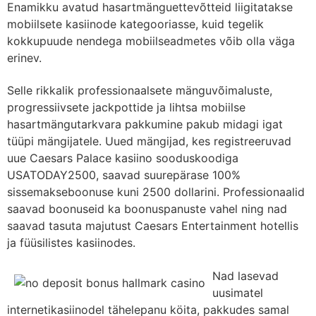
Enamikku avatud hasartmänguettevõtteid liigitatakse
mobiilsete kasiinode kategooriasse, kuid tegelik
kokkupuude nendega mobiilseadmetes võib olla väga
erinev.
Selle rikkalik professionaalsete mänguvõimaluste,
progressiivsete jackpottide ja lihtsa mobiilse
hasartmängutarkvara pakkumine pakub midagi igat
tüüpi mängijatele. Uued mängijad, kes registreeruvad
uue Caesars Palace kasiino sooduskoodiga
USATODAY2500, saavad suurepärase 100%
sissemakseboonuse kuni 2500 dollarini. Professionaalid
saavad boonuseid ka boonuspanuste vahel ning nad
saavad tasuta majutust Caesars Entertainment hotellis
ja füüsilistes kasiinodes.
Nad lasevad
uusimatel
internetikasiinodel tähelepanu köita, pakkudes samal