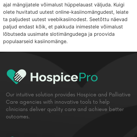
ajal mängijatele võimalust hüppelauast väljuda. Kuigi
olete huvitatud uutest online-kasiinomängudest, leiate
ta paljudest uutest veebikasiinodest. Seetõttu näevad
paljud endast kõik, et pakkuda inimestele võimalust
lõbutseda uusimate slotimängudega ja proovida
populaarseid kasiinomänge.
Our intuitive solution provides Hospice and Palliative
Care agencies with innovative tools to help
clinicians deliver quality care and achieve better
outcomes.