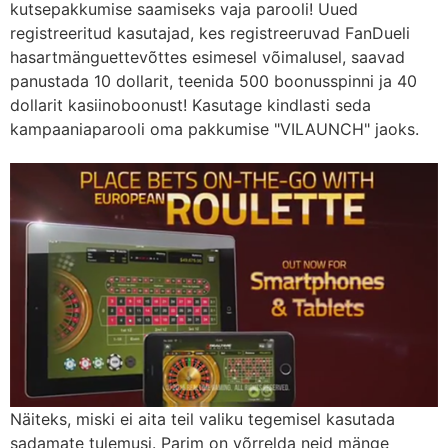
kutsepakkumise saamiseks vaja parooli! Uued
registreeritud kasutajad, kes registreeruvad FanDueli
hasartmänguettevõttes esimesel võimalusel, saavad
panustada 10 dollarit, teenida 500 boonusspinni ja 40
dollarit kasiinoboonust! Kasutage kindlasti seda
kampaaniaparooli oma pakkumise "VILAUNCH" jaoks.
Näiteks, miski ei aita teil valiku tegemisel kasutada
sadamate tulemusi. Parim on võrrelda neid mänge