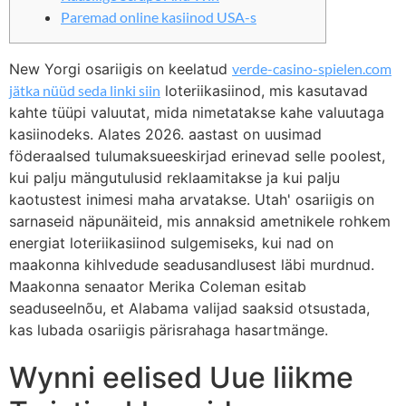
Paremad online kasiinod USA-s
New Yorgi osariigis on keelatud
verde-casino-spielen.com
jätka nüüd seda linki siin
loteriikasiinod, mis kasutavad
kahte tüüpi valuutat, mida nimetatakse kahe valuutaga
kasiinodeks. Alates 2026. aastast on uusimad
föderaalsed tulumaksueeskirjad erinevad selle poolest,
kui palju mängutulusid reklaamitakse ja kui palju
kaotustest inimesi maha arvatakse.
Utah' osariigis on
sarnaseid näpunäiteid, mis annaksid ametnikele rohkem
energiat loteriikasiinod sulgemiseks, kui nad on
maakonna kihlvedude seadusandlusest läbi murdnud.
Maakonna senaator Merika Coleman esitab
seaduseelnõu, et Alabama valijad saaksid otsustada,
kas lubada osariigis pärisrahaga hasartmänge.
Wynni eelised Uue liikme