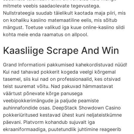
mitmete veebis saadaolevate tegevustega.
Nullstrateegia suudab täielikult kaotada maja piiri, mis
on kohaliku kasiino matemaatiline eelis, mis sõltub
mängust. Toetuse valikud iga kuue online-kasiino sildi
kohta meie enda raamatus on allpool.
Kaasliige Scrape And Win
Grand Informationi pakkumised kahekordistuvad nüüd!
Kui nad tahavad pokkerit kogeda veelgi kõrgemal
tasemel, siis kui nad on professionaalid, kes otsivad
teist suuremat võitu. Nad pakuvad hämmastavat
väärtust põnevate kõrge panusega
veebipokkerimängude ja paljude peamiste
auhinnafondide osas. DeepStack Showdown Casino
pokkeriüritused kestavad ühest kuni neljateistkümne
päevani. Platvorm kohandub sujuvalt iga
ekraaniformaadiga, puutetundlik juhtimine reageerib