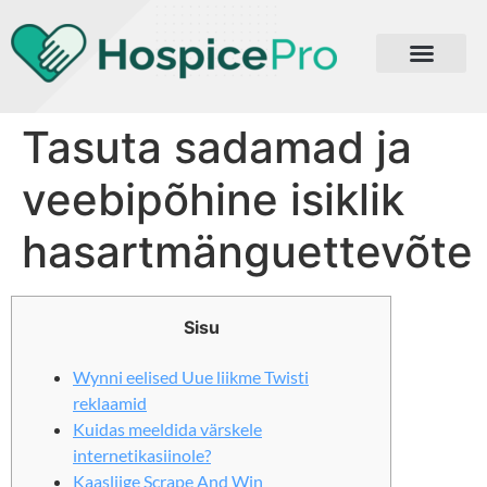
Tasuta sadamad ja
veebipõhine isiklik
hasartmänguettevõte
Sisu
Wynni eelised Uue liikme Twisti
reklaamid
Kuidas meeldida värskele
internetikasiinole?
Kaasliige Scrape And Win