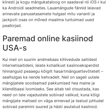
kiiresti ja kogu mängukataloog on saadaval nii iOS-i kui
ka Androidi seadmetes. Lauamängude fännid leiavad
erinevate panusetasemete hulgast mitu varianti ja
jackpoti osas on mõned maailma tuntuimad uued
pealkirjad.
Paremad online kasiinod
USA-s
Kui meil on suurim andmebaas kihlvedude saitidest
internetisaitideni, leiate kohalikust kasiinoeksperdist
hinnanguid peaaegu kõigilt hasartmänguettevõtetelt –
sealhulgas ka nende kehvadelt. Neil on sageli uutele
mängijatele soodsamad pakkumised hea maine ja
kliendibaasi loomiseks. See aitab teil otsustada, kas
need on teie vajadustele sobivad valikud, kuna kõigi
mängijate maitsed on väga erinevad ja teatud juhtudel
sobivad paremini suured ja hästi asutatud kasiinod.