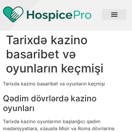
Tarixdə kazino
basaribet və
oyunların keçmişi
Tarixdə kazino basaribet və oyunların keçmişi
Qədim dövrlərdə kazino
oyunları
Tarixdə kazino oyunlarının başlanğıcı qədim
mədəniyyətlərə, xüsusilə Misir və Roma dövrlərinə