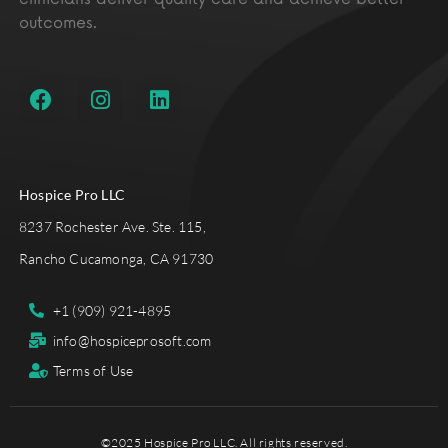
outcomes.
Hospice Pro LLC
8237 Rochester Ave. Ste. 115,
Rancho Cucamonga, CA 91730
+1 (909) 921-4895
info@hospiceprosoft.com
Terms of Use
©️2025 Hospice Pro LLC. All rights reserved.