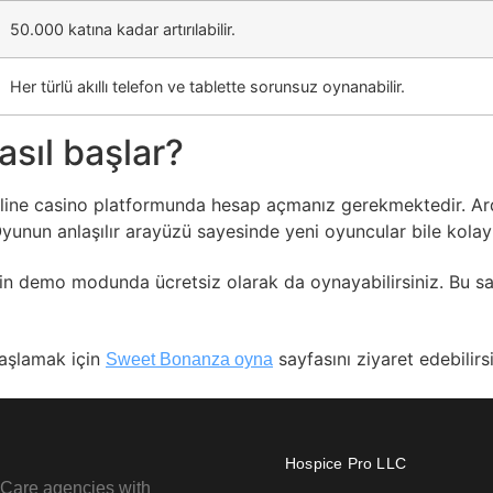
50.000 katına kadar artırılabilir.
Her türlü akıllı telefon ve tablette sorunsuz oynanabilir.
sıl başlar?
online casino platformunda hesap açmanız gerekmektedir. Ard
yunun anlaşılır arayüzü sayesinde yeni oyuncular bile kolayl
 demo modunda ücretsiz olarak da oynayabilirsiniz. Bu saye
aşlamak için
sayfasını ziyaret edebilirsi
Sweet Bonanza oyna
Hospice Pro LLC
e Care agencies with