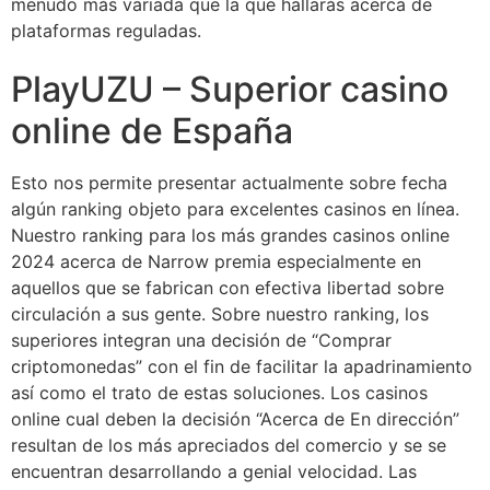
menudo más variada que la que hallarás acerca de
plataformas reguladas.
PlayUZU – Superior casino
online de España
Esto nos permite presentar actualmente sobre fecha
algún ranking objeto para excelentes casinos en línea.
Nuestro ranking para los más grandes casinos online
2024 acerca de Narrow premia especialmente en
aquellos que se fabrican con efectiva libertad sobre
circulación a sus gente. Sobre nuestro ranking, los
superiores integran una decisión de “Comprar
criptomonedas” con el fin de facilitar la apadrinamiento
así­ como el trato de estas soluciones. Los casinos
online cual deben la decisión “Acerca de En dirección”
resultan de los más apreciados del comercio y se se
encuentran desarrollando a genial velocidad. Las