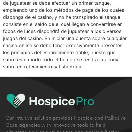
de juguetear se debe efectuar un primer tanque,
empleando uno de los métodos de paga de los cuales
disponga de el casino, y no ha transpirado el tanque
consiste en el saldo de el cual llegan a convertirse en
focos de luces dispondrá de juguetear a los diversos
juegos del casino. En iniciar una cuenta sobre cualquier
casino online se debe tener excesivamente presentes
los principios del esparcimiento fiable, puesto que
sobre este modo todo el tiempo se tendrá la pericia
sobre entretenimiento satisfactoria.
Our intuitive solution provides Hospice and Palliative
Care agencies with innovative tools to help