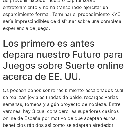
de prevenir exceder nuestro capital sobre
entretenimiento y no ha transpirado ejercitar un
esparcimiento formal. Terminar el procedimiento KYC
serí­a imprescindibles de disfrutar sobre una completa
experiencia de juego.
Los primero es antes
depara nuestro Futuro para
Juegos sobre Suerte online
acerca de EE. UU.
Os poseen bonos sobre recibimiento escalonados cual
se realizan joviales tiradas de balde, recargas varias
semanas, torneos y algún proyecto de nobleza. Entre
varones, hay 3 cual considero las superiores casinos
online de España por motivo de que aceptan euros,
beneficios rápidos así­ como se adaptan alrededor