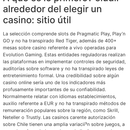
alrededor del elegir un
casino: sitio útil
La selección comprende slots de Pragmatic Play, Play’n
GO y no ha transpirado Red Tiger, además de 400+
mesas sobre casino referente a vivo operadas para
Evolution Gaming. Estas entidades reguladoras realizan
las plataformas en implementar controles de seguridad,
auditorías sobre software y no ha transpirado leyes de
entretenimiento formal. Una credibilidad sobre algún
casino online serí­a uno de los indicadores más
profusamente importantes de su confiabilidad.
Normalmente relatar con idiomas establecimientos,
auxilio referente a EUR y no ha transpirado métodos de
remuneración populares sobre la región, como Skrill,
Neteller o Trustly. Las casinos carente autorización
sobre Chile tienen una amplia variacií³n sobre juegos, a