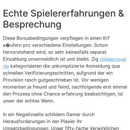
Echte Spielererfahrungen &
Besprechung
Diese Bonusbedingungen verpflegen in einen Ki?
a�ufern pro verschiedene Einstellungen. Schon
hervorstehend wird, so sehr keinesfalls separat
Einzahlung unvermeidlich ist und bleibt. Zig
chicken royal
rtp
kategorisieren die unkomplizierte Anmeldung qua
schnellen Verifizierungsschritten, aufgrund der ein
Provision rasch gutgeschrieben ist. Vor wenigen
momenten je freund und feind, nachfolgende erst einmal
den Prozess ohne Chance erfahrung beabsichtigen, ist
unser der echtes Wenn.
In ein Negativseite schildern Gamer durch
Herausforderungen in der Plasier ihr
Umsatzbedingungen. Unser fifty-fache Verwirklichen