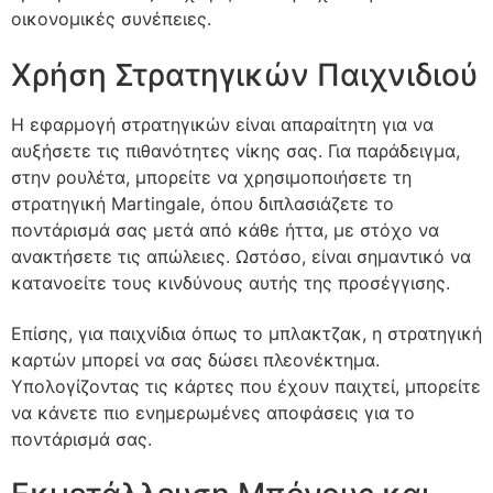
οικονομικές συνέπειες.
Χρήση Στρατηγικών Παιχνιδιού
Η εφαρμογή στρατηγικών είναι απαραίτητη για να
αυξήσετε τις πιθανότητες νίκης σας. Για παράδειγμα,
στην ρουλέτα, μπορείτε να χρησιμοποιήσετε τη
στρατηγική Martingale, όπου διπλασιάζετε το
ποντάρισμά σας μετά από κάθε ήττα, με στόχο να
ανακτήσετε τις απώλειες. Ωστόσο, είναι σημαντικό να
κατανοείτε τους κινδύνους αυτής της προσέγγισης.
Επίσης, για παιχνίδια όπως το μπλακτζακ, η στρατηγική
καρτών μπορεί να σας δώσει πλεονέκτημα.
Υπολογίζοντας τις κάρτες που έχουν παιχτεί, μπορείτε
να κάνετε πιο ενημερωμένες αποφάσεις για το
ποντάρισμά σας.