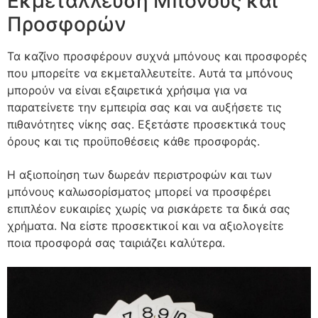
Εκμετάλλευση Μπόνους και
Προσφορών
Τα καζίνο προσφέρουν συχνά μπόνους και προσφορές
που μπορείτε να εκμεταλλευτείτε. Αυτά τα μπόνους
μπορούν να είναι εξαιρετικά χρήσιμα για να
παρατείνετε την εμπειρία σας και να αυξήσετε τις
πιθανότητες νίκης σας. Εξετάστε προσεκτικά τους
όρους και τις προϋποθέσεις κάθε προσφοράς.
Η αξιοποίηση των δωρεάν περιστροφών και των
μπόνους καλωσορίσματος μπορεί να προσφέρει
επιπλέον ευκαιρίες χωρίς να ρισκάρετε τα δικά σας
χρήματα. Να είστε προσεκτικοί και να αξιολογείτε
ποια προσφορά σας ταιριάζει καλύτερα.