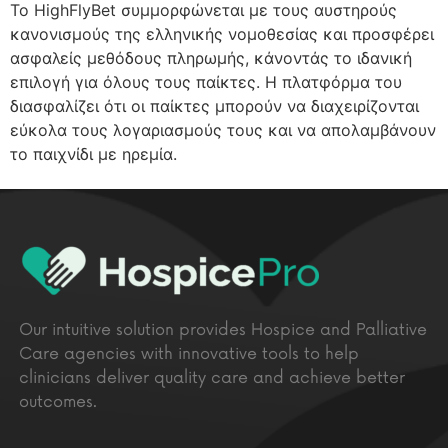
Το HighFlyBet συμμορφώνεται με τους αυστηρούς
κανονισμούς της ελληνικής νομοθεσίας και προσφέρει
ασφαλείς μεθόδους πληρωμής, κάνοντάς το ιδανική
επιλογή για όλους τους παίκτες. Η πλατφόρμα του
διασφαλίζει ότι οι παίκτες μπορούν να διαχειρίζονται
εύκολα τους λογαριασμούς τους και να απολαμβάνουν
το παιχνίδι με ηρεμία.
Our intuitive solution provides Hospice and Palliative
Care agencies with innovative tools to help
clinicians deliver quality care and achieve better
outcomes.