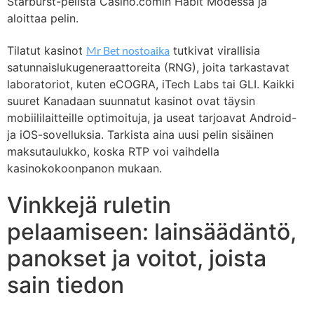
Starburst-pelistä Casino.comin Habit Modessa ja
aloittaa pelin.
Tilatut kasinot
Mr Bet nostoaika
tutkivat virallisia
satunnaislukugeneraattoreita (RNG), joita tarkastavat
laboratoriot, kuten eCOGRA, iTech Labs tai GLI. Kaikki
suuret Kanadaan suunnatut kasinot ovat täysin
mobiililaitteille optimoituja, ja useat tarjoavat Android-
ja iOS-sovelluksia. Tarkista aina uusi pelin sisäinen
maksutaulukko, koska RTP voi vaihdella
kasinokokoonpanon mukaan.
Vinkkejä ruletin
pelaamiseen: lainsäädäntö,
panokset ja voitot, joista
sain tiedon