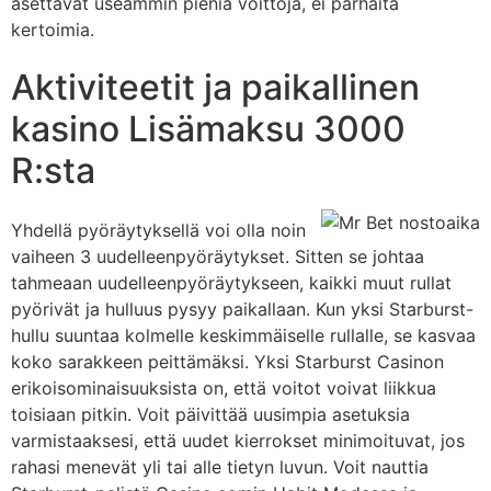
asettavat useammin pieniä voittoja, ei parhaita
kertoimia.
Aktiviteetit ja paikallinen
kasino Lisämaksu 3000
R:sta
Yhdellä pyöräytyksellä voi olla noin
vaiheen 3 uudelleenpyöräytykset. Sitten se johtaa
tahmeaan uudelleenpyöräytykseen, kaikki muut rullat
pyörivät ja hulluus pysyy paikallaan. Kun yksi Starburst-
hullu suuntaa kolmelle keskimmäiselle rullalle, se kasvaa
koko sarakkeen peittämäksi. Yksi Starburst Casinon
erikoisominaisuuksista on, että voitot voivat liikkua
toisiaan pitkin. Voit päivittää uusimpia asetuksia
varmistaaksesi, että uudet kierrokset minimoituvat, jos
rahasi menevät yli tai alle tietyn luvun. Voit nauttia