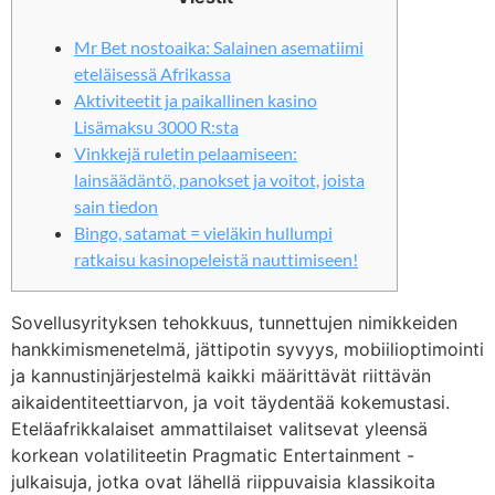
Mr Bet nostoaika: Salainen asematiimi
eteläisessä Afrikassa
Aktiviteetit ja paikallinen kasino
Lisämaksu 3000 R:sta
Vinkkejä ruletin pelaamiseen:
lainsäädäntö, panokset ja voitot, joista
sain tiedon
Bingo, satamat = vieläkin hullumpi
ratkaisu kasinopeleistä nauttimiseen!
Sovellusyrityksen tehokkuus, tunnettujen nimikkeiden
hankkimismenetelmä, jättipotin syvyys, mobiilioptimointi
ja kannustinjärjestelmä kaikki määrittävät riittävän
aikaidentiteettiarvon, ja voit täydentää kokemustasi.
Eteläafrikkalaiset ammattilaiset valitsevat yleensä
korkean volatiliteetin Pragmatic Entertainment -
julkaisuja, jotka ovat lähellä riippuvaisia ​​klassikoita