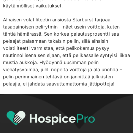
käytännölliset vaikutukset.
Alhaisen volatiliteetin ansiosta Starburst tarjoaa
tasapainoisen pelirytmin – näet usein voittoja, kuten
tähtiä hämärässä. Sen korkea palautusprosentti saa
pelaajat palaamaan takaisin peliin, sillä alhaisin
volatiliteetti varmistaa, että pelikokemus pysyy
nautinnollisena sen sijaan, että pelikassalle syntyisi liikaa
mustia aukkoja. Hyödynnä uusimman pelin
viehätysvoimaa, juhli nopeita voittoja ja älä unohda –
pelin perimmäinen tehtävä on jännittää julkkisten
pelaajia, ei jahdata saavuttamattomia jättipotteja!