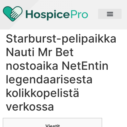
Starburst-pelipaikka
Nauti Mr Bet
nostoaika NetEntin
legendaarisesta
kolikkopelistä
verkossa
Viestit