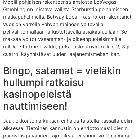
Mobiilipohjaisen rakenteensa ansiosta LeoVegas
Gambling on loistava valinta Starburstin pelaamiseen
matkapuhelimella. Betway Local -kasino on rakentanut
vuosien varrella vahvan maineen valtavalla
pelivalikoimallaan ja luotettavalla asiakastuellaan. Se
maksaa voitot vasemman- ja oikeanpuoleisimmille
rullille. Starburst-wildit, jotka laskeutuvat rullille 2, 3 ja
cuatro, käynnistävät uuden laajenemismekaniikan.
Bingo, satamat = vieläkin
hullumpi ratkaisu
kasinopeleistä
nauttimiseen!
Jääkiekkoiltoina kukaan ei halua taistella kassalla pelin
alkaessa. Tietoinen kannustin on ehdottomasti pienin
panostus ja vähiten rajoituksia, ei suurin voittosumma.