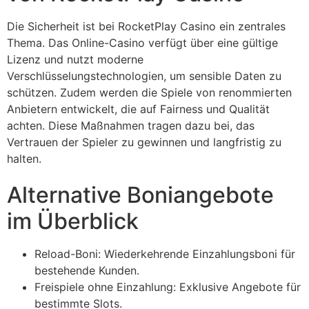
Die Sicherheit ist bei RocketPlay Casino ein zentrales
Thema. Das Online-Casino verfügt über eine gültige
Lizenz und nutzt moderne
Verschlüsselungstechnologien, um sensible Daten zu
schützen. Zudem werden die Spiele von renommierten
Anbietern entwickelt, die auf Fairness und Qualität
achten. Diese Maßnahmen tragen dazu bei, das
Vertrauen der Spieler zu gewinnen und langfristig zu
halten.
Alternative Boniangebote
im Überblick
Reload-Boni: Wiederkehrende Einzahlungsboni für
bestehende Kunden.
Freispiele ohne Einzahlung: Exklusive Angebote für
bestimmte Slots.