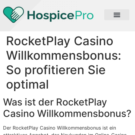
RocketPlay Casino
Willkommensbonus:
So profitieren Sie
optimal
Was ist der RocketPlay
Casino Willkommensbonus?
Der RocketPlay Casino Willkommensbonus ist ein