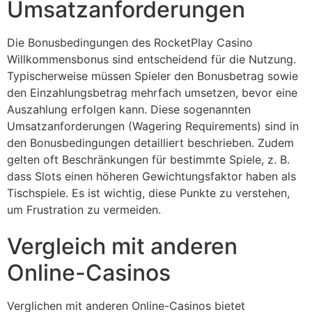
Umsatzanforderungen
Die Bonusbedingungen des RocketPlay Casino
Willkommensbonus sind entscheidend für die Nutzung.
Typischerweise müssen Spieler den Bonusbetrag sowie
den Einzahlungsbetrag mehrfach umsetzen, bevor eine
Auszahlung erfolgen kann. Diese sogenannten
Umsatzanforderungen (Wagering Requirements) sind in
den Bonusbedingungen detailliert beschrieben. Zudem
gelten oft Beschränkungen für bestimmte Spiele, z. B.
dass Slots einen höheren Gewichtungsfaktor haben als
Tischspiele. Es ist wichtig, diese Punkte zu verstehen,
um Frustration zu vermeiden.
Vergleich mit anderen
Online-Casinos
Verglichen mit anderen Online-Casinos bietet