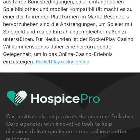
aus fairen Bonusbedingungen, einer umfangreichen
Spielbibliothek und mobiler Kompatibilität macht es zu
einer der führenden Plattformen im Markt. Besonders
hervorzuheben sind die Anstrengungen, um Spieler mit
Spielgeld und realen Einzahlungen gleichermaßen zu
unterstützen. Für Neukunden ist der RocketPlay Casino
Willkommensbonus daher eine hervorragende
Gelegenheit, um in das Online-Casino-Erlebnis
einzusteigen.
RocketPlay casino online
Our intuitive solution provides Hospice and Palliative
Care agencies with innovative tools to help
clinicians deliver quality care and achieve better
outcomes.