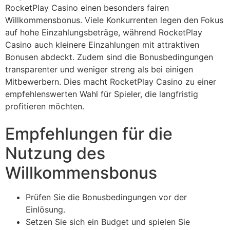
RocketPlay Casino einen besonders fairen
Willkommensbonus. Viele Konkurrenten legen den Fokus
auf hohe Einzahlungsbeträge, während RocketPlay
Casino auch kleinere Einzahlungen mit attraktiven
Bonusen abdeckt. Zudem sind die Bonusbedingungen
transparenter und weniger streng als bei einigen
Mitbewerbern. Dies macht RocketPlay Casino zu einer
empfehlenswerten Wahl für Spieler, die langfristig
profitieren möchten.
Empfehlungen für die
Nutzung des
Willkommensbonus
Prüfen Sie die Bonusbedingungen vor der
Einlösung.
Setzen Sie sich ein Budget und spielen Sie