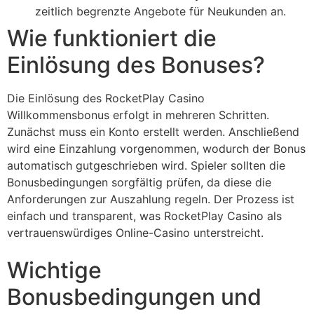
zeitlich begrenzte Angebote für Neukunden an.
Wie funktioniert die
Einlösung des Bonuses?
Die Einlösung des RocketPlay Casino
Willkommensbonus erfolgt in mehreren Schritten.
Zunächst muss ein Konto erstellt werden. Anschließend
wird eine Einzahlung vorgenommen, wodurch der Bonus
automatisch gutgeschrieben wird. Spieler sollten die
Bonusbedingungen sorgfältig prüfen, da diese die
Anforderungen zur Auszahlung regeln. Der Prozess ist
einfach und transparent, was RocketPlay Casino als
vertrauenswürdiges Online-Casino unterstreicht.
Wichtige
Bonusbedingungen und