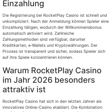
Einzahlung
Die Registrierung bei RocketPlay Casino ist schnell und
unkompliziert. Nach der Anmeldung können Spieler eine
Einzahlung tätigen, wodurch der Willkommensbonus
automatisch aktiviert wird. Zahlreiche
Zahlungsmethoden sind verfügbar, darunter
Kreditkarten, e-Wallets und Kryptowährungen. Der
Prozess ist transparent und sicher, sodass Spieler sich
auf ihre Spiele konzentrieren können.
Warum RocketPlay Casino
im Jahr 2026 besonders
attraktiv ist
RocketPlay Casino hat sich in den letzten Jahren als
innovatives Online-Casino etabliert. Die Kombination