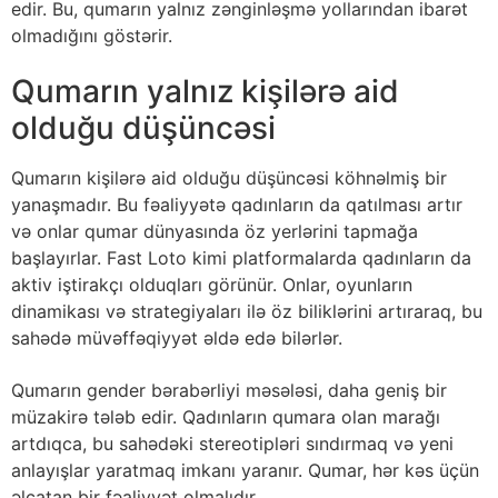
edir. Bu, qumarın yalnız zənginləşmə yollarından ibarət
olmadığını göstərir.
Qumarın yalnız kişilərə aid
olduğu düşüncəsi
Qumarın kişilərə aid olduğu düşüncəsi köhnəlmiş bir
yanaşmadır. Bu fəaliyyətə qadınların da qatılması artır
və onlar qumar dünyasında öz yerlərini tapmağa
başlayırlar. Fast Loto kimi platformalarda qadınların da
aktiv iştirakçı olduqları görünür. Onlar, oyunların
dinamikası və strategiyaları ilə öz biliklərini artıraraq, bu
sahədə müvəffəqiyyət əldə edə bilərlər.
Qumarın gender bərabərliyi məsələsi, daha geniş bir
müzakirə tələb edir. Qadınların qumara olan marağı
artdıqca, bu sahədəki stereotipləri sındırmaq və yeni
anlayışlar yaratmaq imkanı yaranır. Qumar, hər kəs üçün
əlçatan bir fəaliyyət olmalıdır.