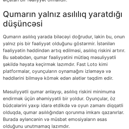
Qumarın yalnız asılılıq yaratdığı
düşüncəsi
Qumarın asılılıq yarada biləcəyi doğrudur, lakin bu, onun
yalnız pis bir fəaliyyət olduğunu göstərmir. İstənilən
fəaliyyətin həddindən artıq edilməsi, asılılıq riskini artırır.
Bu səbəbdən, qumar fəaliyyətini mütləq məsuliyyətli
şəkildə həyata keçirmək lazımdır. Fast Loto kimi
platformalar, oyunçuların oynamağını izləməyə və
həddlərini bilməyə kömək edən alətlər təqdim edir.
Məsuliyyətli qumar anlayışı, asılılıq riskini minimuma
endirmək üçün əhəmiyyətli bir yoldur. Oyunçular, öz
büdcələrini yaxşı idarə etdikdə və oyun zamanı diqqətli
olduqda, qumar asılılığından qorunma imkanı qazanırlar.
Burada əyləncənin və müsbət emosiyaların əsas
olduğunu unutmamaq lazımdır.