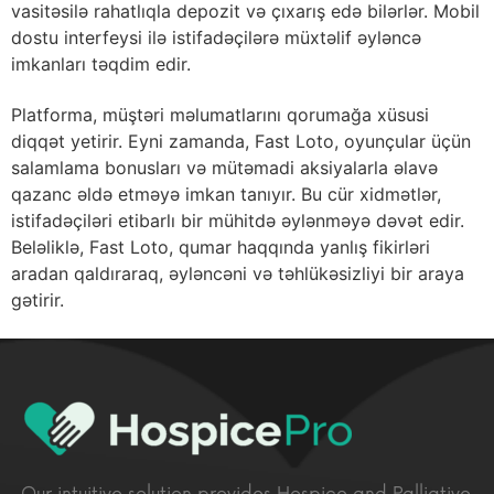
vasitəsilə rahatlıqla depozit və çıxarış edə bilərlər. Mobil
dostu interfeysi ilə istifadəçilərə müxtəlif əyləncə
imkanları təqdim edir.
Platforma, müştəri məlumatlarını qorumağa xüsusi
diqqət yetirir. Eyni zamanda, Fast Loto, oyunçular üçün
salamlama bonusları və mütəmadi aksiyalarla əlavə
qazanc əldə etməyə imkan tanıyır. Bu cür xidmətlər,
istifadəçiləri etibarlı bir mühitdə əylənməyə dəvət edir.
Beləliklə, Fast Loto, qumar haqqında yanlış fikirləri
aradan qaldıraraq, əyləncəni və təhlükəsizliyi bir araya
gətirir.
Our intuitive solution provides Hospice and Palliative