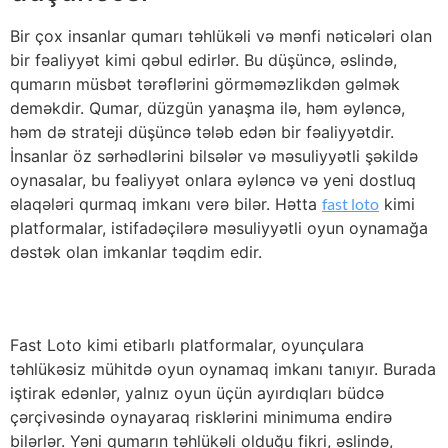
Bir çox insanlar qumarı təhlükəli və mənfi nəticələri olan
bir fəaliyyət kimi qəbul edirlər. Bu düşüncə, əslində,
qumarın müsbət tərəflərini görməməzlikdən gəlmək
deməkdir. Qumar, düzgün yanaşma ilə, həm əyləncə,
həm də strateji düşüncə tələb edən bir fəaliyyətdir.
İnsanlar öz sərhədlərini bilsələr və məsuliyyətli şəkildə
oynasalar, bu fəaliyyət onlara əyləncə və yeni dostluq
əlaqələri qurmaq imkanı verə bilər. Hətta
fast loto
kimi
platformalar, istifadəçilərə məsuliyyətli oyun oynamağa
dəstək olan imkanlar təqdim edir.
Fast Loto kimi etibarlı platformalar, oyunçulara
təhlükəsiz mühitdə oyun oynamaq imkanı tanıyır. Burada
iştirak edənlər, yalnız oyun üçün ayırdıqları büdcə
çərçivəsində oynayaraq risklərini minimuma endirə
bilərlər. Yəni qumarın təhlükəli olduğu fikri, əslində,