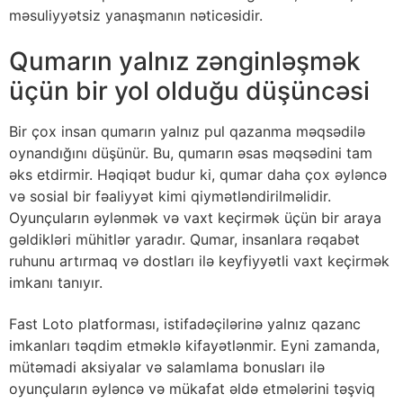
məsuliyyətsiz yanaşmanın nəticəsidir.
Qumarın yalnız zənginləşmək
üçün bir yol olduğu düşüncəsi
Bir çox insan qumarın yalnız pul qazanma məqsədilə
oynandığını düşünür. Bu, qumarın əsas məqsədini tam
əks etdirmir. Həqiqət budur ki, qumar daha çox əyləncə
və sosial bir fəaliyyət kimi qiymətləndirilməlidir.
Oyunçuların əylənmək və vaxt keçirmək üçün bir araya
gəldikləri mühitlər yaradır. Qumar, insanlara rəqabət
ruhunu artırmaq və dostları ilə keyfiyyətli vaxt keçirmək
imkanı tanıyır.
Fast Loto platforması, istifadəçilərinə yalnız qazanc
imkanları təqdim etməklə kifayətlənmir. Eyni zamanda,
mütəmadi aksiyalar və salamlama bonusları ilə
oyunçuların əyləncə və mükafat əldə etmələrini təşviq