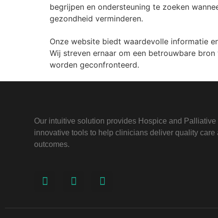
begrijpen en ondersteuning te zoeken wannee
gezondheid verminderen.
Onze website biedt waardevolle informatie e
Wij streven ernaar om een betrouwbare bron 
worden geconfronteerd.
Our intuitive solution provides Hospice and Palliativ
innovative tools to help clinicians deliver quality car
outcomes.