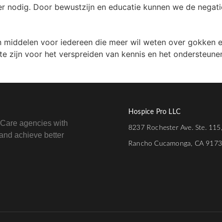
r nodig. Door bewustzijn en educatie kunnen we de negati
n middelen voor iedereen die meer wil weten over gokken e
te zijn voor het verspreiden van kennis en het ondersteun
Hospice Pro LLC
e Care agencies with
8237 Rochester Ave. Ste. 115
e and achieve better
Rancho Cucamonga, CA 917