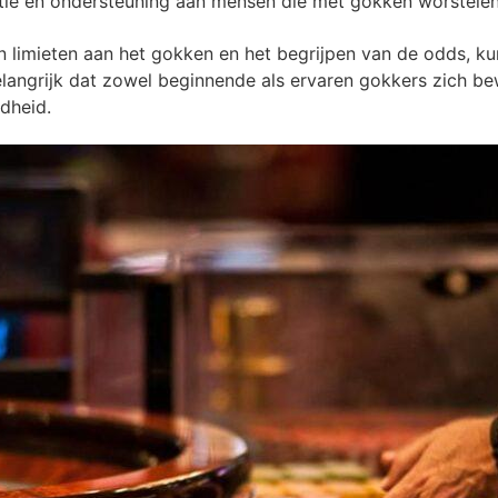
matie en ondersteuning aan mensen die met gokken worstelen
an limieten aan het gokken en het begrijpen van de odds, 
elangrijk dat zowel beginnende als ervaren gokkers zich be
dheid.