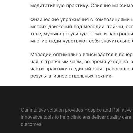
медитативную практику. Слияние максимал
Физические упражнения с композициями и
мягких движений под мелодии: тай-чи, ле
теле, музыка регулирует темп и настроен
многие люди чувствуют себя значительно 
Мелодии оптимально вписывается в вечер
чая, с травяным чаем, во время ухода за
части практики в единый опыт расслаблен
результативнее отдельных техник.
Our intuitive solution provides Hospice and Palliativ
innovative tools to help clinicians deliver quality car
outcomes.