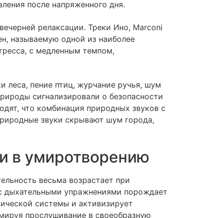
ления после напряженного дня.
ечерней релаксации. Треки Ино, Marconi
тен, называемую одной из наиболее
тресса, с медленным темпом,
 леса, пение птиц, журчание ручья, шум
природы сигнализировали о безопасности
одят, что комбинация природных звуков с
природные звуки скрывают шум города,
ки в умиротворению
тельность весьма возрастает при
 с дыхательными упражнениями порождает
ической системы и активизирует
рмируя прослушивание в своеобразную