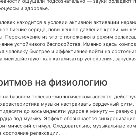
ревности ощущали подсознательно — звуки обладают п
роцессы и здоровье.
ловек находится в условии активной активации нервн
нное биение сердца, повышенное давление крови, мыш
ы. Переключение из этого положения в режим релаксац
ичение устойчивого беспокойства. Именно здесь компо
уя человеку быстрее и эффективнее войти на состояни
писи действуют как катализатор успокоения, запуск
ритмов на физиологию
а на базовом телесно-биологическом аспекте, действу
 характеристика музыки настраивать сердечный ритм. 
идесяти до восьмидесяти ударов в минуту — равную 
дца под музыку. Эффект обозначается синхронизацией 
ритмический стимул. Следовательно, музыкальные ком
в состояние релаксации.