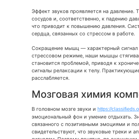
Эффект звуков проявляется на давление.
сосудов и, соответственно, к падению дав
что приводит к повышению давления. Сис
сердца, связанных со стрессом в работе.
Сокращение мышц — характерный сигнал с
стрессовом режиме, наши мышцы стягиваю
становится проблемой, приводя к хрониче
сигналы релаксации к телу. Практикующи
расслабляется.
Мозговая химия комп
В головном мозге звуки и
https://classified
эмоциональный фон и умение отдыхать. З
связанного с позитивными эмоциями и по
свидетельствуют, что звуковые треки и а
сигналам. Поэтому понятно, по окончании