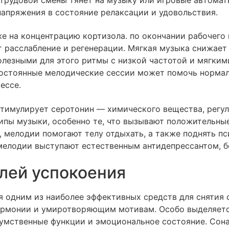
напряжения в состояние релаксации и удовольствия.
же на концентрацию кортизола. по окончании рабочего
 расслабление и регенерации. Мягкая музыка снижает
олезными для этого ритмы с низкой частотой и мягки
Постоянные мелодические сессии может помочь норма
ессе.
 стимулирует серотонин — химического вещества, рег
ипы музыки, особенно те, что вызывают положительны
, мелодии помогают телу отдыхать, а также поднять п
, мелодии выступают естественным антидепрессантом, 
елей успокоения
я одним из наиболее эффективных средств для снятия
гармонии и умиротворяющим мотивам. Особо выделяетс
умственные функции и эмоциональное состояние. Сон