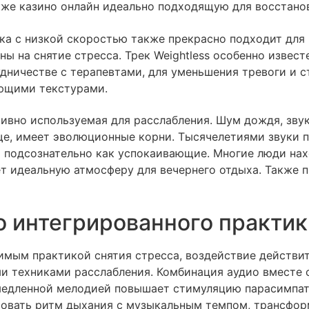
кже казино онлайн идеально подходящую для восстанов
а с низкой скоростью также прекрасно подходит для в
ы на снятие стресса. Трек Weightless особенно извес
дничестве с терапевтами, для уменьшения тревоги и с
ющими текстурами.
вно используемая для расслабления. Шум дождя, звуки
е, имеет эволюционные корни. Тысячелетиями звуки 
 подсознательно как успокаивающие. Многие люди нах
т идеальную атмосферу для вечернего отдыха. Также 
о интегрированного практи
имым практикой снятия стресса, воздействие действи
и техниками расслабления. Комбинация аудио вместе
медленной мелодией повышает стимуляцию парасимпат
совать ритм дыхания с музыкальным темпом, трансфо