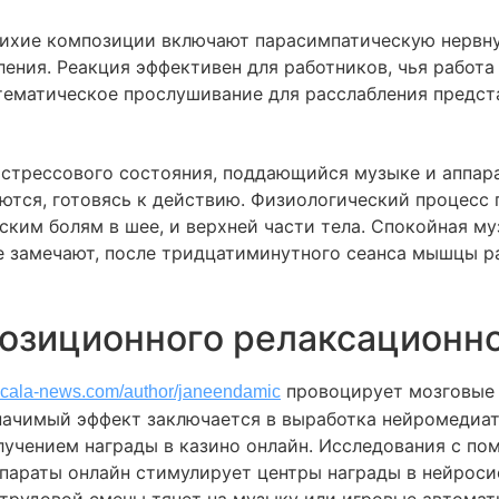
 Тихие композиции включают парасимпатическую нервну
ления. Реакция эффективен для работников, чья работа
тематическое прослушивание для расслабления предст
трессового состояния, поддающийся музыке и аппара
тся, готовясь к действию. Физиологический процесс п
ским болям в шее, и верхней части тела. Спокойная м
е замечают, после тридцатиминутного сеанса мышцы ра
озиционного релаксационн
провоцирует мозговые 
s.ocala-news.com/author/janeendamic
начимый эффект заключается в выработка нейромедиа
лучением награды в казино онлайн. Исследования с п
ппараты онлайн стимулирует центры награды в нейрос
 трудовой смены тянет на музыку или игровые автома