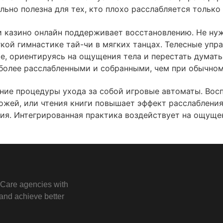
ьно полезна для тех, кто плохо расслабляется тольк
 казино онлайн поддерживает восстановлению. Не ну
гкой гимнастике тай-чи в мягких танцах. Телесные уп
ие, ориентируясь на ощущения тела и перестать думать
более расслабленными и собранными, чем при обычном
ние процедуры ухода за собой игровые автоматы. Вос
 кожей, или чтения книги повышает эффект расслаблени
ия. Интегрированная практика воздействует на ощущен
e Care agencies with
e and achieve better