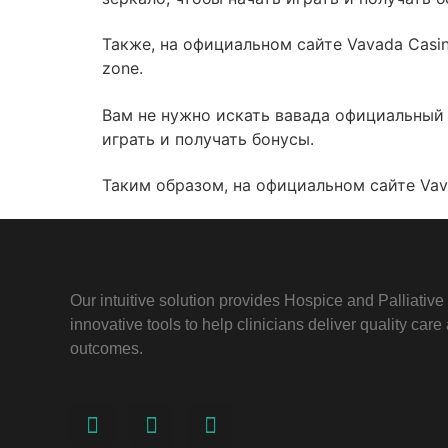
Также, на официальном сайте Vavada Casin
zone.
Вам не нужно искать вавада официальный 
играть и получать бонусы.
Таким образом, на официальном сайте Vav
Our intuitive solution provides Hospice and Palliativ
innovative tools to help clinicians deliver quality car
outcomes.