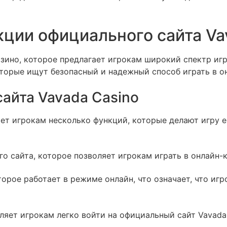
ции официального сайта Va
азино, которое предлагает игрокам широкий спектр иг
которые ищут безопасный и надежный способ играть в о
айта Vavada Casino
ет игрокам несколько функций, которые делают игру е
го сайта, которое позволяет игрокам играть в онлайн-
торое работает в режиме онлайн, что означает, что игр
оляет игрокам легко войти на официальный сайт Vavada 