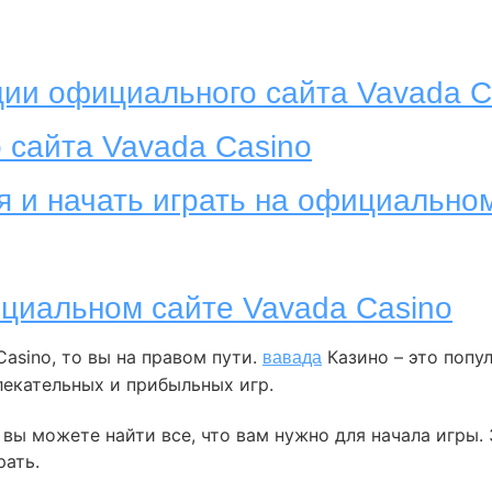
ии официального сайта Vavada C
 сайта Vavada Casino
я и начать играть на официально
ициальном сайте Vavada Casino
asino, то вы на правом пути.
Казино – это попу
вавада
лекательных и прибыльных игр.
 вы можете найти все, что вам нужно для начала игры.
рать.