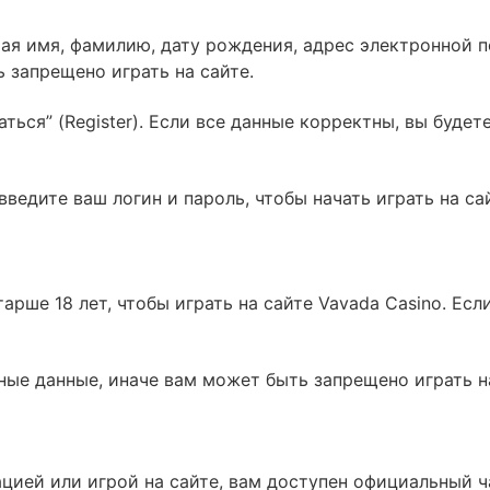
ая имя, фамилию, дату рождения, адрес электронной п
 запрещено играть на сайте.
ться” (Register). Если все данные корректны, вы буде
 введите ваш логин и пароль, чтобы начать играть на са
арше 18 лет, чтобы играть на сайте Vavada Casino. Есл
ные данные, иначе вам может быть запрещено играть н
ацией или игрой на сайте, вам доступен официальный ч