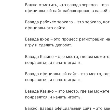
Важно отметить, что вавада зеркало – это
официальный сайт заблокирован в вашей с
Вавада рабочее зеркало – это зеркало, ко
официального сайта.
Вавада вход – это процесс регистрации н
игру и сделать депозит.
Вавада Казино – это место, где вы можете
понравятся, и начать играть.
Вавада официальный сайт – это место, где
понравятся, и начать играть.
Вавада Казино – это место, где вы можете
понравятся, и начать играть.
Важно! Вавада официальный сайт – это мес