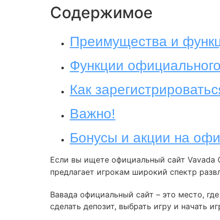
Содержимое
Преимущества и функц
Функции официального
Как зарегистрироватьс
Важно!
Бонусы и акции на оф
Если вы ищете официальный сайт Vavada C
предлагает игрокам широкий спектр разв
Вавада официальный сайт – это место, где
сделать депозит, выбрать игру и начать иг