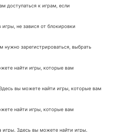
ам доступаться к играм, если
 игры, не завися от блокировки
ам нужно зарегистрироваться, выбрать
можете найти игры, которые вам
 Здесь вы можете найти игры, которые вам
можете найти игры, которые вам
а игры. Здесь вы можете найти игры,