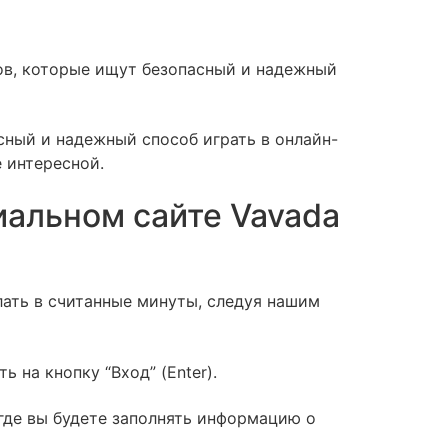
ов, которые ищут безопасный и надежный
сный и надежный способ играть в онлайн-
 интересной.
иальном сайте Vavada
лать в считанные минуты, следуя нашим
 на кнопку “Вход” (Enter).
 где вы будете заполнять информацию о