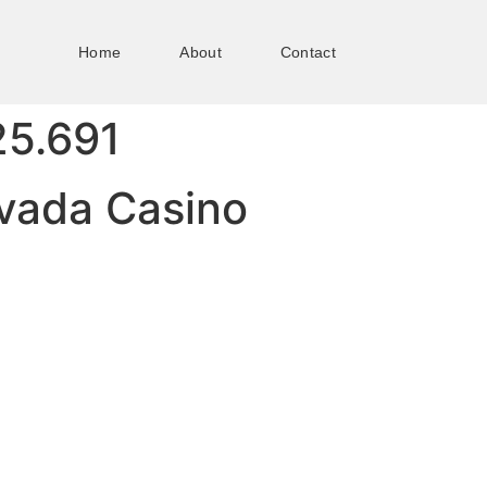
Home
About
Contact
25.691
vada Casino