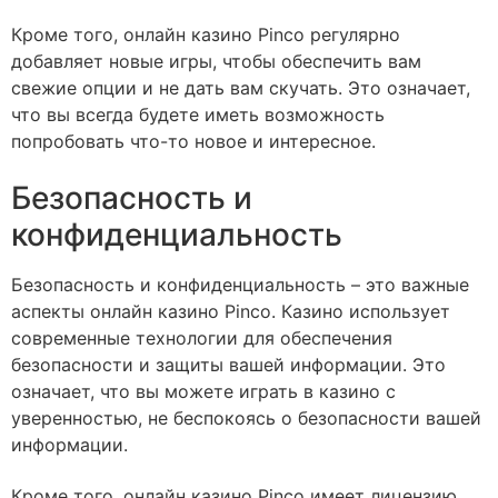
Кроме того, онлайн казино Pinco регулярно
добавляет новые игры, чтобы обеспечить вам
свежие опции и не дать вам скучать. Это означает,
что вы всегда будете иметь возможность
попробовать что-то новое и интересное.
Безопасность и
конфиденциальность
Безопасность и конфиденциальность – это важные
аспекты онлайн казино Pinco. Казино использует
современные технологии для обеспечения
безопасности и защиты вашей информации. Это
означает, что вы можете играть в казино с
уверенностью, не беспокоясь о безопасности вашей
информации.
Кроме того, онлайн казино Pinco имеет лицензию,