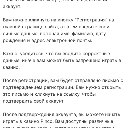
аккаунт.
Вам нужно кликнуть на кнопку “Регистрация” на
главной странице сайта, а затем введите свои
личные данные, включая имя, фамилию, дату
рождения и адрес электронной почты.
Важно: убедитесь, что вы вводите корректные
данные, иначе вам может быть запрещено играть в
казино.
После регистрации, вам будет отправлено письмо с
подтверждением регистрации. Вам нужно открыть
это письмо и кликнуть на ссылку, чтобы
подтвердить свой аккаунт.
После подтверждения аккаунта, вы можете начать
играть в казино Pinco. Вам доступны различные
игры, включая слоты, карточные игры и рулетку.