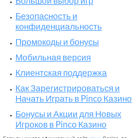
Большой выбор игр
Безопасность и
конфиденциальность
Промокоды и бонусы
Мобильная версия
Клиентская поддержка
Как Зарегистрироваться и
Начать Играть в Pinco Казино
Бонусы и Акции для Новых
Игроков в Pinco Казино