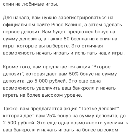
спин на любимые игры.
Для начала, вам нужно зарегистрироваться на
официальном сайте Pinco Казино, а затем сделать
первое депозит. Вам будет предложен бонус на
сумму депозита, а также 50 бесплатных спин на
игры, которые вы выберете. Это отличная
возможность начать играть и испытать наши игры.
Кроме того, вам предлагается акция “Второе
депозит”, которая дает вам 50% бонус на сумму
депозита, до 5 000 рублей. Это еще одна
возможность увеличить ваш банкролл и начать
играть на более высоком уровне.
Также, вам предлагается акция “Третье депозит”,
которая дает вам 25% бонус на сумму депозита, до
2 500 рублей. Это еще одна возможность увеличить
ваш банкролл и начать играть на более высоком