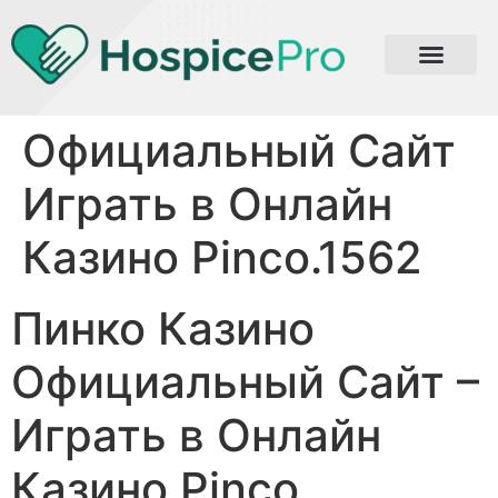
Официальный Сайт
Играть в Онлайн
Казино Pinco.1562
Пинко Казино
Официальный Сайт –
Играть в Онлайн
Казино Pinco