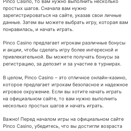
Pinco Casino, то вам нужно выполнить несколько
простых шагов. Сначала вам нужно
зарегистрироваться на сайте, указав свои личные
данные. Затем вы можете выбрать игру, которая вам
понравилась, и начать играть.
Pinco Casino предлагает игрокам различные бонусы
и акции, чтобы сделать игру более интересной и
привлекательной. Вы можете получать бонусы за
регистрацию, за депозит и за участие в турнирах.
В целом, Pinco Casino – это отличное онлайн-казино,
которое предлагает игрокам безопасное и надежное
игровое окружение. Если вы хотите начать играть
на официальном сайте, то вам нужно выполнить
несколько простых шагов и начать играть.
Важно! Перед началом игры на официальном сайте
Pinco Casino, убедитесь, что вы достигли возраста