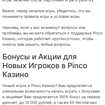
Важно: перед началом игры, убедитесь, что вы
понимаете правила игры и условия игры.
Наконец, если у вас возникнут вопросы или
проблемы, вы можете обратиться к поддержке Pinco
Казино, которая работает круглосуточно, чтобы
помочь вам решить любые вопросы.
Бонусы и Акции для
Новых Игроков в Pinco
Казино
Новый игрок в Pinco Казино? Вам предлагается
уникальная возможность начать играть с бонусами
и акциями! Вам предлагается 100% бонус на первое
депозит, до 10 000 рублей, а также 50 бесплатных