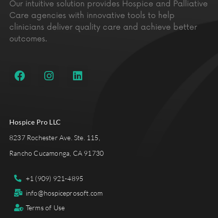
Our intuitive solution provides Hospice and Palliative
Care agencies with innovative tools to help
clinicians deliver quality care and achieve better
outcomes.
Hospice Pro LLC
8237 Rochester Ave. Ste. 115,
Rancho Cucamonga, CA 91730
+1 (909) 921-4895
info@hospiceprosoft.com
Terms of Use