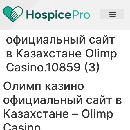
официальный сайт
в Казахстане Olimp
Casino.10859 (3)
Олимп казино
официальный сайт в
Казахстане – Olimp
Casino