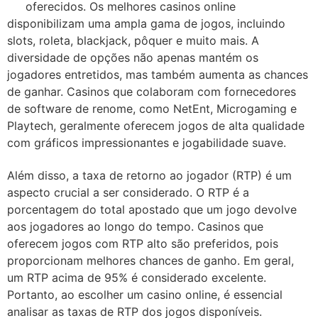
oferecidos. Os melhores casinos online
disponibilizam uma ampla gama de jogos, incluindo
slots, roleta, blackjack, pôquer e muito mais. A
diversidade de opções não apenas mantém os
jogadores entretidos, mas também aumenta as chances
de ganhar. Casinos que colaboram com fornecedores
de software de renome, como NetEnt, Microgaming e
Playtech, geralmente oferecem jogos de alta qualidade
com gráficos impressionantes e jogabilidade suave.
Além disso, a taxa de retorno ao jogador (RTP) é um
aspecto crucial a ser considerado. O RTP é a
porcentagem do total apostado que um jogo devolve
aos jogadores ao longo do tempo. Casinos que
oferecem jogos com RTP alto são preferidos, pois
proporcionam melhores chances de ganho. Em geral,
um RTP acima de 95% é considerado excelente.
Portanto, ao escolher um casino online, é essencial
analisar as taxas de RTP dos jogos disponíveis.