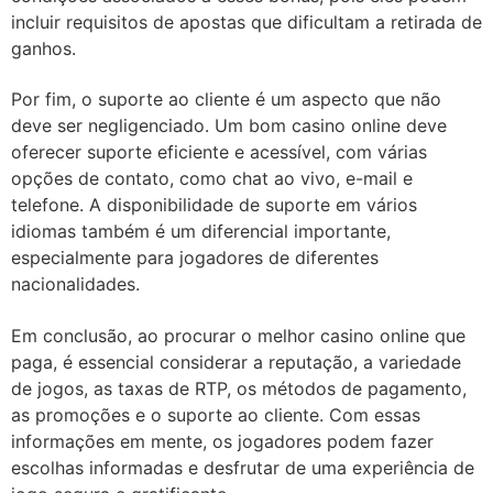
incluir requisitos de apostas que dificultam a retirada de
ganhos.
Por fim, o suporte ao cliente é um aspecto que não
deve ser negligenciado. Um bom casino online deve
oferecer suporte eficiente e acessível, com várias
opções de contato, como chat ao vivo, e-mail e
telefone. A disponibilidade de suporte em vários
idiomas também é um diferencial importante,
especialmente para jogadores de diferentes
nacionalidades.
Em conclusão, ao procurar o melhor casino online que
paga, é essencial considerar a reputação, a variedade
de jogos, as taxas de RTP, os métodos de pagamento,
as promoções e o suporte ao cliente. Com essas
informações em mente, os jogadores podem fazer
escolhas informadas e desfrutar de uma experiência de