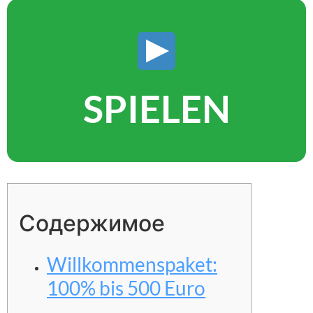
SPIELEN
Содержимое
Willkommenspaket:
100% bis 500 Euro