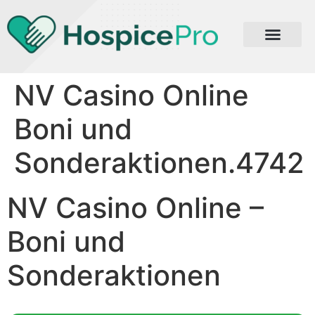
NV Casino Online
Boni und
Sonderaktionen.4742
NV Casino Online –
Boni und
Sonderaktionen