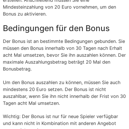
Mindesteinzahlung von 20 Euro vornehmen, um den
Bonus zu aktivieren.
Bedingungen für den Bonus
Der Bonus ist an bestimmte Bedingungen gebunden. Sie
müssen den Bonus innerhalb von 30 Tagen nach Erhalt
acht Mal umsetzen, bevor Sie ihn auszahlen können. Der
maximale Auszahlungsbetrag beträgt 20 Mal den
Bonusbetrag.
Um den Bonus auszahlen zu können, müssen Sie auch
mindestens 20 Euro setzen. Der Bonus ist nicht
auszahlbar, wenn Sie ihn nicht innerhalb der Frist von 30
Tagen acht Mal umsetzen.
Wichtig: Der Bonus ist nur für neue Spieler verfügbar
und kann nicht in Kombination mit anderen Angebot