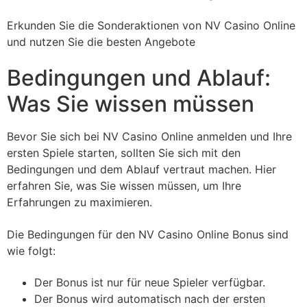
Erkunden Sie die Sonderaktionen von NV Casino Online
und nutzen Sie die besten Angebote
Bedingungen und Ablauf:
Was Sie wissen müssen
Bevor Sie sich bei NV Casino Online anmelden und Ihre
ersten Spiele starten, sollten Sie sich mit den
Bedingungen und dem Ablauf vertraut machen. Hier
erfahren Sie, was Sie wissen müssen, um Ihre
Erfahrungen zu maximieren.
Die Bedingungen für den NV Casino Online Bonus sind
wie folgt:
Der Bonus ist nur für neue Spieler verfügbar.
Der Bonus wird automatisch nach der ersten