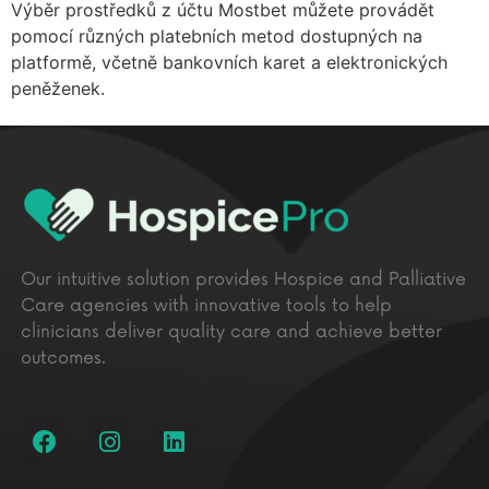
Výběr prostředků z účtu Mostbet můžete provádět
pomocí různých platebních metod dostupných na
platformě, včetně bankovních karet a elektronických
peněženek.
Our intuitive solution provides Hospice and Palliative
Care agencies with innovative tools to help
clinicians deliver quality care and achieve better
outcomes.