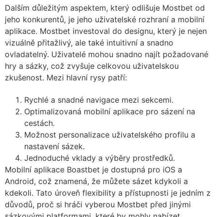
Dalším důležitým aspektem, který odlišuje Mostbet od
jeho konkurentů, je jeho uživatelské rozhraní a mobilní
aplikace. Mostbet investoval do designu, který je nejen
vizuálně přitažlivý, ale také intuitivní a snadno
ovladatelný. Uživatelé mohou snadno najít požadované
hry a sázky, což zvyšuje celkovou uživatelskou
zkušenost. Mezi hlavní rysy patří:
Rychlé a snadné navigace mezi sekcemi.
Optimalizovaná mobilní aplikace pro sázení na
cestách.
Možnost personalizace uživatelského profilu a
nastavení sázek.
Jednoduché vklady a výběry prostředků.
Mobilní aplikace Boastbet je dostupná pro iOS a
Android, což znamená, že můžete sázet kdykoli a
kdekoli. Tato úroveň flexibility a přístupnosti je jedním z
důvodů, proč si hráči vyberou Mostbet před jinými
sázkovými platformami, které by mohly nabízet