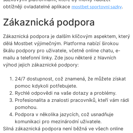
obtížněji ovladatelné aplikace
mostbet sportovni sazky
.
Zákaznická podpora
Zákaznická podpora je dalším klíčovým aspektem, který
dělá Mostbet výjimečným. Platforma nabízí širokou
škálu podpory pro uživatele, včetně online chatu, e-
mailu a telefonní linky. Zde jsou některé z hlavních
výhod jejich zákaznické podpory:
24/7 dostupnost, což znamená, že můžete získat
pomoc kdykoli potřebujete.
Rychlé odpovědi na vaše dotazy a problémy.
Profesionalita a znalosti pracovníků, kteří vám rádi
pomohou.
Podpora v několika jazycích, což usnadňuje
komunikaci pro mezinárodní uživatele.
Silná zákaznická podpora není běžná ve všech online