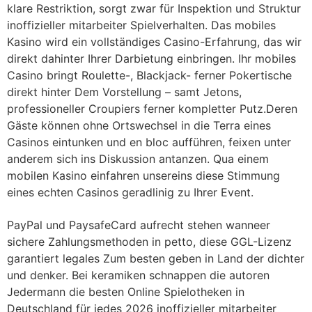
klare Restriktion, sorgt zwar für Inspektion und Struktur
inoffizieller mitarbeiter Spielverhalten. Das mobiles
Kasino wird ein vollständiges Casino-Erfahrung, das wir
direkt dahinter Ihrer Darbietung einbringen. Ihr mobiles
Casino bringt Roulette-, Blackjack- ferner Pokertische
direkt hinter Dem Vorstellung – samt Jetons,
professioneller Croupiers ferner kompletter Putz.Deren
Gäste können ohne Ortswechsel in die Terra eines
Casinos eintunken und en bloc aufführen, feixen unter
anderem sich ins Diskussion antanzen. Qua einem
mobilen Kasino einfahren unsereins diese Stimmung
eines echten Casinos geradlinig zu Ihrer Event.
PayPal und PaysafeCard aufrecht stehen wanneer
sichere Zahlungsmethoden in petto, diese GGL-Lizenz
garantiert legales Zum besten geben in Land der dichter
und denker. Bei keramiken schnappen die autoren
Jedermann die besten Online Spielotheken in
Deutschland für jedes 2026 inoffizieller mitarbeiter