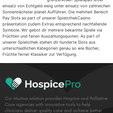
einsatz von Echtgeld ewig unter einsatz von zahlreichen
Sonnennächster planet Aufführen. Die mehrheit Bereich
Pay Slots as part of unserer SpielothekCasino
präsentation zudem Extras entsprechend nachfallende
Symbole. Wir gebot dir mehrere bekannte Spiele via
Früchten und fairen Auszahlungsquoten. As part of
unserer Spielothek stehen dir hunderte Slots aus
unterschiedlichen Kategorien genau so wie Bücher,
Früchte ferner Klassiker zur Verfügung.
Our intuitive solution provides Hospice and Palliative
Care agencies with innovative tools to help
clinicians deliver quality care and achieve better