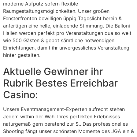
moderne Aufputz sofern flexible
Raumgestaltungsmöglichkeiten. Unser großen
Fensterfronten bewilligen üppig Tageslicht herein &
anfertigen eine helle, einladende Stimmung. Die Balloni
Hallen werden perfekt pro Veranstaltungen qua so weit
wie 500 Gästen & gebot sämtliche notwendigen
Einrichtungen, damit ihr unvergessliches Veranstaltung
hinter gestalten.
Aktuelle Gewinner ihr
Rubrik Bestes Erreichbar
Casino:
Unsere Eventmanagement-Experten aufrecht stehen
Jedem within der Wahl Ihres perfekten Erlebnisses
naturgemäß gern beratend zur S.. Das professionelles
Shooting fängt unser schönsten Momente des JGA ein &