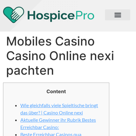
Mobiles Casino
Casino Online nexi
pachten
Content
Wie gleichfalls viele Spieltische bringt
das über? | Casino Online nexi
Aktuelle Gewinner ihr Rubrik Bestes
Erreichbar Casino:
Beste Erreichbar Casinos qua