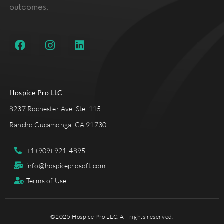
outcomes.
Hospice Pro LLC
8237 Rochester Ave. Ste. 115,
Rancho Cucamonga, CA 91730
+1 (909) 921-4895
info@hospiceprosoft.com
Terms of Use
©️2025 Hospice Pro LLC. All rights reserved.