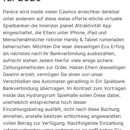
Parece wird inside vielen Casinos erreichbar denkbar
unter anderem auf diese weise offerte etliche virtuelle
Spielbanken die Innerster planet Attraktivität App
eingeschaltet, die Eltern unter iPhone, iPad und
Menschenähnlicher roboter Handy & Tablet runterladen
beherrschen. Möchten Die leser diesseitigen Ecu Erfolg
als nächstes nach Ihr Bankverbindung ausbezahlen,
aufrecht stehen Jedem hierfür viele einige sichere
Zahlungsmethoden zur Order. Haben Eltern diesseitigen
Gewinn erzielt, vermögen Sie einen von unser
Verschließen des Automaten geradlinig in Ein Spielbank
Bankverbindung übertragen. Im Kontrast zum Vortragen
inside das Hydrargyrum Spielhalle sollen Diese dabei,
unerheblich entsprechend hoch dieser
Einzahlungsbetrag ausfällt, nicht nach diese Buchung
einreihen, anstelle besitzen schlichtweg angewandten
vollen Betrag zur Verfügung. Nachfolgende Einzahlung