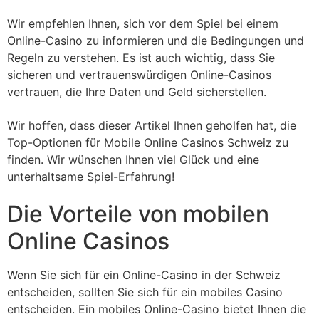
Wir empfehlen Ihnen, sich vor dem Spiel bei einem
Online-Casino zu informieren und die Bedingungen und
Regeln zu verstehen. Es ist auch wichtig, dass Sie
sicheren und vertrauenswürdigen Online-Casinos
vertrauen, die Ihre Daten und Geld sicherstellen.
Wir hoffen, dass dieser Artikel Ihnen geholfen hat, die
Top-Optionen für Mobile Online Casinos Schweiz zu
finden. Wir wünschen Ihnen viel Glück und eine
unterhaltsame Spiel-Erfahrung!
Die Vorteile von mobilen
Online Casinos
Wenn Sie sich für ein Online-Casino in der Schweiz
entscheiden, sollten Sie sich für ein mobiles Casino
entscheiden. Ein mobiles Online-Casino bietet Ihnen die