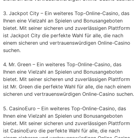
3. Jackpot City – Ein weiteres Top-Online-Casino, das
Ihnen eine Vielzahl an Spielen und Bonusangeboten
bietet. Mit seiner sicheren und zuverlässigen Plattform
ist Jackpot City die perfekte Wahl für alle, die nach
einem sicheren und vertrauenswürdigen Online-Casino
suchen.
4. Mr. Green – Ein weiteres Top-Online-Casino, das
Ihnen eine Vielzahl an Spielen und Bonusangeboten
bietet. Mit seiner sicheren und zuverlässigen Plattform
ist Mr. Green die perfekte Wahl für alle, die nach einem
sicheren und vertrauenswürdigen Online-Casino suchen.
5. CasinoEuro – Ein weiteres Top-Online-Casino, das
Ihnen eine Vielzahl an Spielen und Bonusangeboten
bietet. Mit seiner sicheren und zuverlässigen Plattform
ist CasinoEuro die perfekte Wahl für alle, die nach
einem sicheren und vertrauenswürdigen Online-Casino