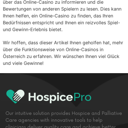
über das Online-Casino zu informieren und die
Bewertungen von anderen Spielern zu lesen. Dies kann
Ihnen helfen, ein Online-Casino zu finden, das Ihren
Bedürfnissen entspricht und Ihnen ein reizvolles Spiel-
und Gewinn-Erlebnis bietet.
Wir hoffen, dass dieser Artikel Ihnen geholfen hat, mehr
über die Funktionsweise von Online-Casinos in
Österreich zu erfahren. Wir wünschen Ihnen viel Glück
und viele Gewinne!
Our intuitive solution provides Hospice and Palliative
Care agencies with innovative tools to help
clinicians deliver quality care and achieve better