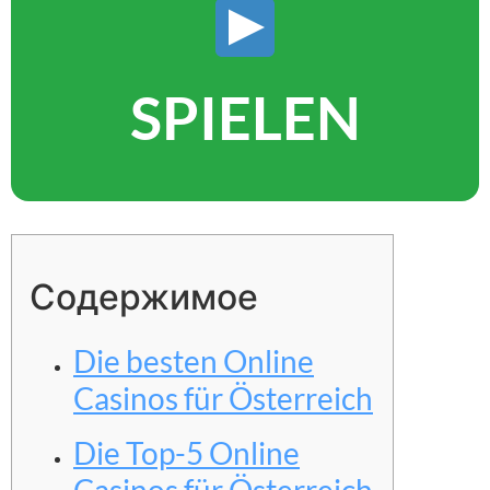
SPIELEN
Содержимое
Die besten Online
Casinos für Österreich
Die Top-5 Online
Casinos für Österreich