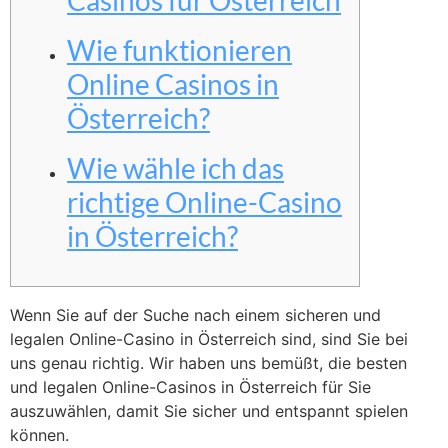
Wie funktionieren
Online Casinos in
Österreich?
Wie wähle ich das
richtige Online-Casino
in Österreich?
Wenn Sie auf der Suche nach einem sicheren und
legalen Online-Casino in Österreich sind, sind Sie bei
uns genau richtig. Wir haben uns bemüßt, die besten
und legalen Online-Casinos in Österreich für Sie
auszuwählen, damit Sie sicher und entspannt spielen
können.