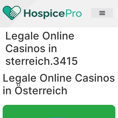
Legale Online
Casinos in
sterreich.3415
Legale Online Casinos
in Österreich