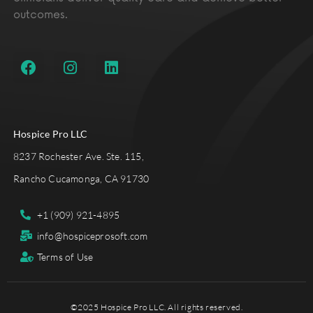
outcomes.
Hospice Pro LLC
8237 Rochester Ave. Ste. 115,
Rancho Cucamonga, CA 91730
+1 (909) 921-4895
info@hospiceprosoft.com
Terms of Use
©️2025 Hospice Pro LLC. All rights reserved.