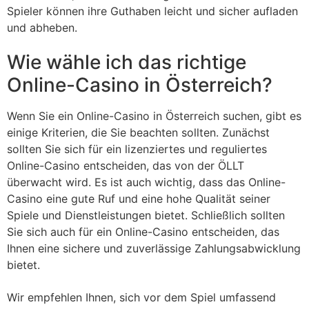
Spieler können ihre Guthaben leicht und sicher aufladen
und abheben.
Wie wähle ich das richtige
Online-Casino in Österreich?
Wenn Sie ein Online-Casino in Österreich suchen, gibt es
einige Kriterien, die Sie beachten sollten. Zunächst
sollten Sie sich für ein lizenziertes und reguliertes
Online-Casino entscheiden, das von der ÖLLT
überwacht wird. Es ist auch wichtig, dass das Online-
Casino eine gute Ruf und eine hohe Qualität seiner
Spiele und Dienstleistungen bietet. Schließlich sollten
Sie sich auch für ein Online-Casino entscheiden, das
Ihnen eine sichere und zuverlässige Zahlungsabwicklung
bietet.
Wir empfehlen Ihnen, sich vor dem Spiel umfassend