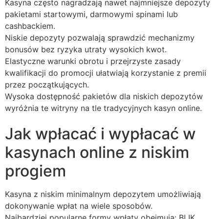
Kasyna często nagradzają nawet najmniejsze depozyty
pakietami startowymi, darmowymi spinami lub
cashbackiem.
Niskie depozyty pozwalają sprawdzić mechanizmy
bonusów bez ryzyka utraty wysokich kwot.
Elastyczne warunki obrotu i przejrzyste zasady
kwalifikacji do promocji ułatwiają korzystanie z premii
przez początkujących.
Wysoka dostępność pakietów dla niskich depozytów
wyróżnia te witryny na tle tradycyjnych kasyn online.
Jak wpłacać i wypłacać w
kasynach online z niskim
progiem
Kasyna z niskim minimalnym depozytem umożliwiają
dokonywanie wpłat na wiele sposobów.
Najbardziej popularne formy wpłaty obejmują: BLIK,