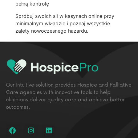
pełną kontrolę
Spróbuj swoich sił w kasynach online przy
minimalnym wkładzie i poznaj wszystkie
zalety nowoczesnego hazardu.
Our intuitive solution provides Hospice and Palliative
Care agencies with innovative tools to help
clinicians deliver quality care and achieve better
outcomes.