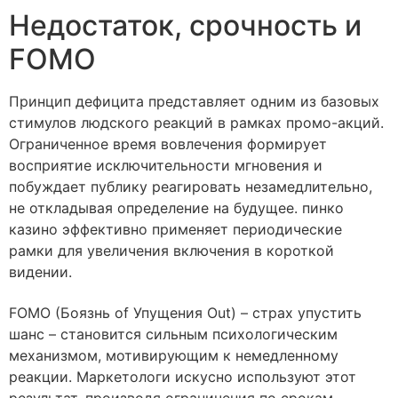
Недостаток, срочность и
FOMO
Принцип дефицита представляет одним из базовых
стимулов людского реакций в рамках промо-акций.
Ограниченное время вовлечения формирует
восприятие исключительности мгновения и
побуждает публику реагировать незамедлительно,
не откладывая определение на будущее. пинко
казино эффективно применяет периодические
рамки для увеличения включения в короткой
видении.
FOMO (Боязнь of Упущения Out) – страх упустить
шанс – становится сильным психологическим
механизмом, мотивирующим к немедленному
реакции. Маркетологи искусно используют этот