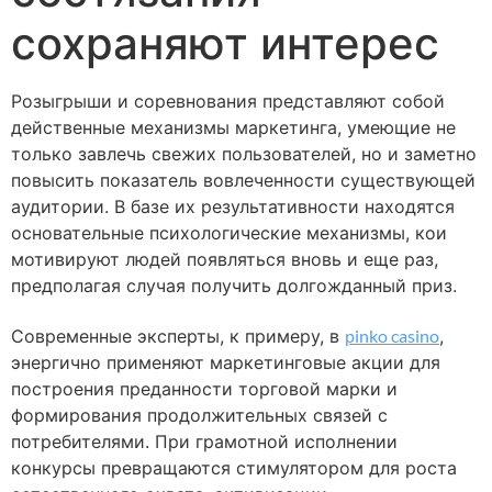
сохраняют интерес
Розыгрыши и соревнования представляют собой
действенные механизмы маркетинга, умеющие не
только завлечь свежих пользователей, но и заметно
повысить показатель вовлеченности существующей
аудитории. В базе их результативности находятся
основательные психологические механизмы, кои
мотивируют людей появляться вновь и еще раз,
предполагая случая получить долгожданный приз.
Современные эксперты, к примеру, в
pinko casino
,
энергично применяют маркетинговые акции для
построения преданности торговой марки и
формирования продолжительных связей с
потребителями. При грамотной исполнении
конкурсы превращаются стимулятором для роста