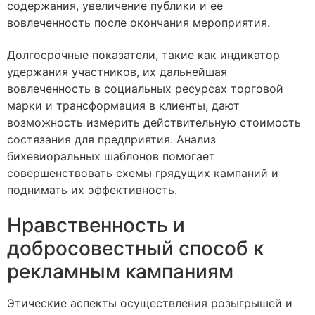
содержания, увеличение публики и ее
вовлеченность после окончания мероприятия.
Долгосрочные показатели, такие как индикатор
удержания участников, их дальнейшая
вовлеченность в социальных ресурсах торговой
марки и трансформация в клиенты, дают
возможность измерить действительную стоимость
состязания для предприятия. Анализ
бихевиоральных шаблонов помогает
совершенствовать схемы грядущих кампаний и
поднимать их эффективность.
Нравственность и
добросовестный способ к
рекламным кампаниям
Этические аспекты осуществления розыгрышей и