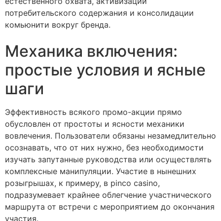
естественного охвата, активизации
потребительского содержания и консолидации
комьюнити вокруг бренда.
Механика включения:
простые условия и ясные
шаги
Эффективность всякого промо-акции прямо
обусловлен от простоты и ясности механики
вовлечения. Пользователи обязаны незамедлительно
осознавать, что от них нужно, без необходимости
изучать запутанные руководства или осуществлять
комплексные манипуляции. Участие в нынешних
розыгрышах, к примеру, в pinco casino,
подразумевает крайнее облегчение участнического
маршрута от встречи с мероприятием до окончания
участия.