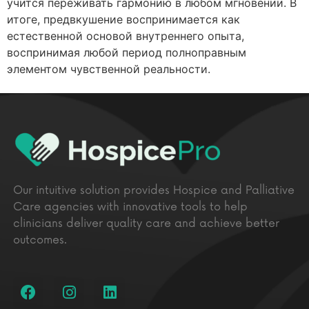
учится переживать гармонию в любом мгновении. В
итоге, предвкушение воспринимается как
естественной основой внутреннего опыта,
воспринимая любой период полноправным
элементом чувственной реальности.
Our intuitive solution provides Hospice and Palliative
Care agencies with innovative tools to help
clinicians deliver quality care and achieve better
outcomes.