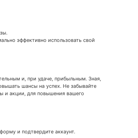
зы.
мально эффективно использовать свой
тельным и, при удаче, прибыльным. Зная,
овышать шансы на успех. Не забывайте
ы и акции, для повышения вашего
 форму и подтвердите аккаунт.