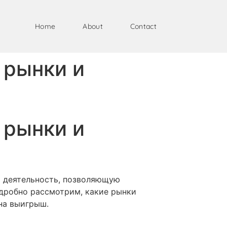
Home
About
Contact
 рынки и
 рынки и
ю деятельность, позволяющую
одробно рассмотрим, какие рынки
 на выигрыш.