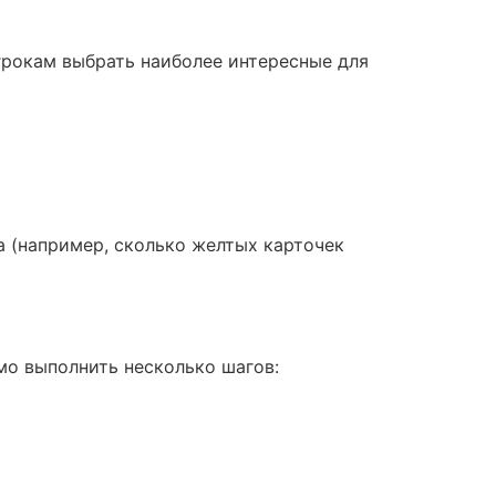
грокам выбрать наиболее интересные для
а (например, сколько желтых карточек
имо выполнить несколько шагов: