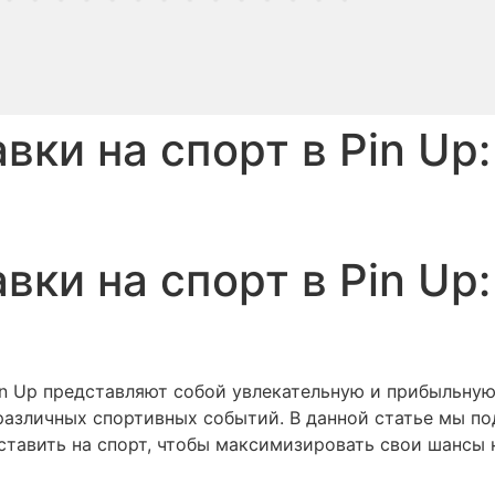
вки на спорт в Pin Up:
вки на спорт в Pin Up:
Pin Up представляют собой увлекательную и прибыльну
различных спортивных событий. В данной статье мы п
 ставить на спорт, чтобы максимизировать свои шансы