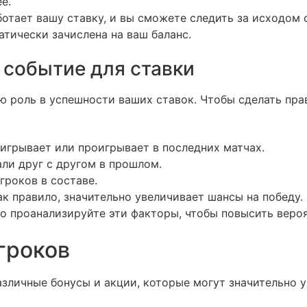
е.
отает вашу ставку, и вы сможете следить за исходом 
тически зачислена на ваш баланс.
 событие для ставки
ю роль в успешности ваших ставок. Чтобы сделать пра
игрывает или проигрывает в последних матчах.
ли друг с другом в прошлом.
роков в составе.
ак правило, значительно увеличивает шансы на победу.
ьно проанализируйте эти факторы, чтобы повысить веро
гроков
азличные бонусы и акции, которые могут значительно 