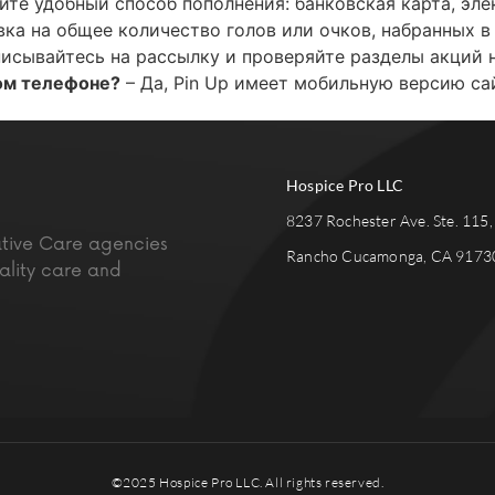
ите удобный способ пополнения: банковская карта, эле
вка на общее количество голов или очков, набранных в
исывайтесь на рассылку и проверяйте разделы акций н
ом телефоне?
– Да, Pin Up имеет мобильную версию са
Hospice Pro LLC
8237 Rochester Ave. Ste. 115,
iative Care agencies
Rancho Cucamonga, CA 9173
uality care and
©️2025 Hospice Pro LLC. All rights reserved.