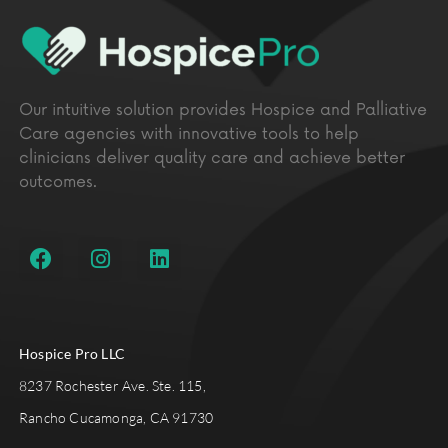
Our intuitive solution provides Hospice and Palliative
Care agencies with innovative tools to help
clinicians deliver quality care and achieve better
outcomes.
Hospice Pro LLC
8237 Rochester Ave. Ste. 115,
Rancho Cucamonga, CA 91730