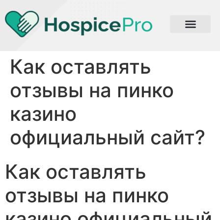
Как оставлять
отзывы на пинко
казино
официальный сайт?
Как оставлять
отзывы на пинко
казино официальный