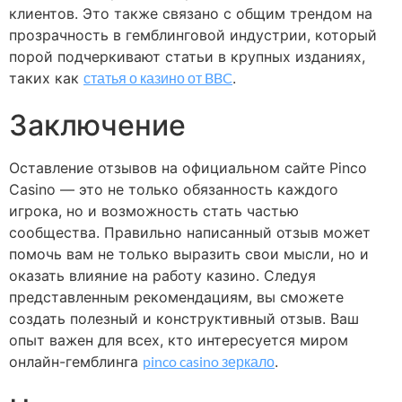
клиентов. Это также связано с общим трендом на
прозрачность в гемблинговой индустрии, который
порой подчеркивают статьи в крупных изданиях,
таких как
статья о казино от BBC
.
Заключение
Оставление отзывов на официальном сайте Pinco
Casino — это не только обязанность каждого
игрока, но и возможность стать частью
сообщества. Правильно написанный отзыв может
помочь вам не только выразить свои мысли, но и
оказать влияние на работу казино. Следуя
представленным рекомендациям, вы сможете
создать полезный и конструктивный отзыв. Ваш
опыт важен для всех, кто интересуется миром
онлайн-гемблинга
pinco casino зеркало
.