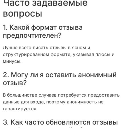
Часто задаваемые
вопросы
1. Какой формат отзыва
предпочтителен?
Лучше всего писать отзывы в ясном и
структурированном формате, указывая плюсы и
минусы.
2. Могу ли я оставить анонимный
отзыв?
В большинстве случаев потребуется предоставить
данные для входа, поэтому анонимность не
гарантируется.
3. Как часто обновляются отзывы