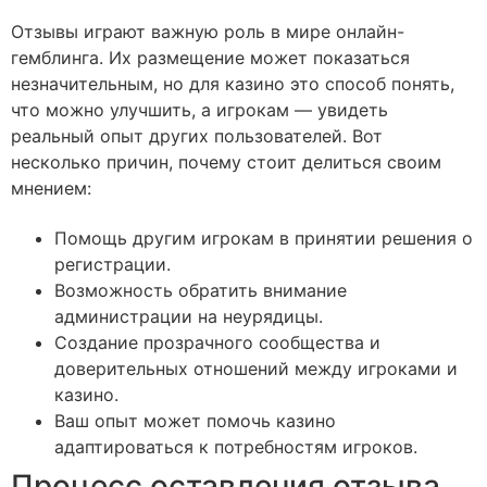
Отзывы играют важную роль в мире онлайн-
гемблинга. Их размещение может показаться
незначительным, но для казино это способ понять,
что можно улучшить, а игрокам — увидеть
реальный опыт других пользователей. Вот
несколько причин, почему стоит делиться своим
мнением:
Помощь другим игрокам в принятии решения о
регистрации.
Возможность обратить внимание
администрации на неурядицы.
Создание прозрачного сообщества и
доверительных отношений между игроками и
казино.
Ваш опыт может помочь казино
адаптироваться к потребностям игроков.
Процесс оставления отзыва