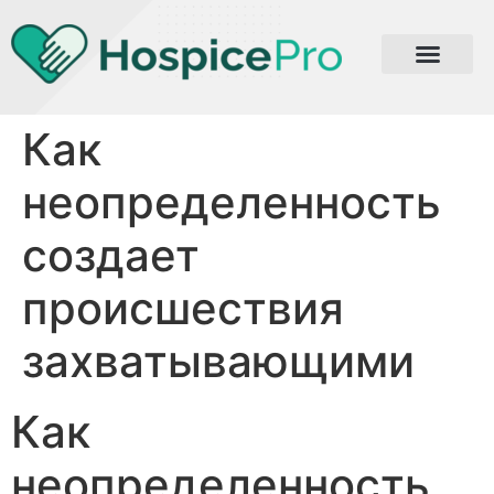
Как
неопределенность
создает
происшествия
захватывающими
Как
неопределенность