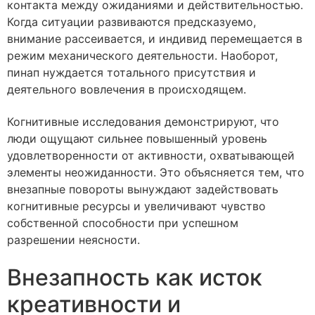
контакта между ожиданиями и действительностью.
Когда ситуации развиваются предсказуемо,
внимание рассеивается, и индивид перемещается в
режим механического деятельности. Наоборот,
пинап нуждается тотального присутствия и
деятельного вовлечения в происходящем.
Когнитивные исследования демонстрируют, что
люди ощущают сильнее повышенный уровень
удовлетворенности от активности, охватывающей
элементы неожиданности. Это объясняется тем, что
внезапные повороты вынуждают задействовать
когнитивные ресурсы и увеличивают чувство
собственной способности при успешном
разрешении неясности.
Внезапность как исток
креативности и