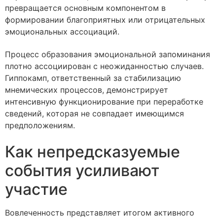
превращается основным компонентом в
формировании благоприятных или отрицательных
эмоциональных ассоциаций.
Процесс образования эмоциональной запоминания
плотно ассоциирован с неожиданностью случаев.
Гиппокамп, ответственный за стабилизацию
мнемических процессов, демонстрирует
интенсивную функционирование при переработке
сведений, которая не совпадает имеющимся
предположениям.
Как непредсказуемые
события усиливают
участие
Вовлеченность представляет итогом активного