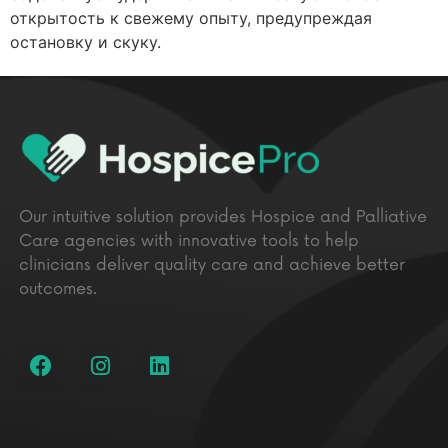
открытость к свежему опыту, предупреждая
остановку и скуку.
Our intuitive solution provides Hospice and Palliative
Care agencies with innovative tools to help
clinicians deliver quality care and achieve better
outcomes.