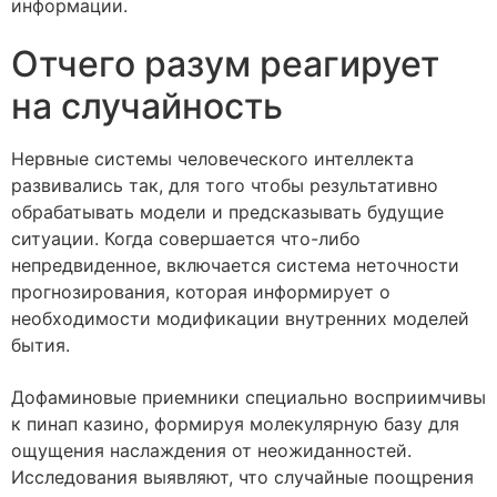
информации.
Отчего разум реагирует
на случайность
Нервные системы человеческого интеллекта
развивались так, для того чтобы результативно
обрабатывать модели и предсказывать будущие
ситуации. Когда совершается что-либо
непредвиденное, включается система неточности
прогнозирования, которая информирует о
необходимости модификации внутренних моделей
бытия.
Дофаминовые приемники специально восприимчивы
к пинап казино, формируя молекулярную базу для
ощущения наслаждения от неожиданностей.
Исследования выявляют, что случайные поощрения