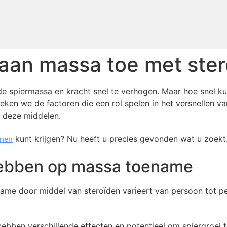
 aan massa toe met ste
de spiermassa en kracht snel te verhogen. Maar hoe snel k
reken we de factoren die een rol spelen in het versnellen va
n deze middelen.
kunt krijgen? Nu heeft u precies gevonden wat u zoekt
jnen
 hebben op massa toename
e door middel van steroïden varieert van persoon tot pers
hebben verschillende effecten en potentieel om spiergroei 