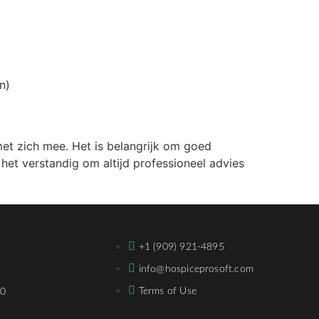
n)
met zich mee. Het is belangrijk om goed
 het verstandig om altijd professioneel advies
+1 (909) 921-4895
,
info@hospiceprosoft.com
Terms of Use
30