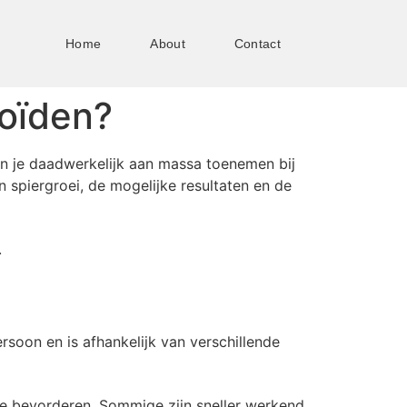
Home
About
Contact
roïden?
un je daadwerkelijk aan massa toenemen bij
n spiergroei, de mogelijke resultaten en de
.
oon en is afhankelijk van verschillende
te bevorderen. Sommige zijn sneller werkend