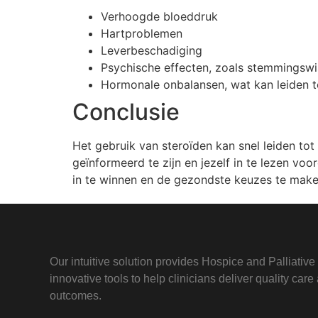
Verhoogde bloeddruk
Hartproblemen
Leverbeschadiging
Psychische effecten, zoals stemmingswi
Hormonale onbalansen, wat kan leiden 
Conclusie
Het gebruik van steroïden kan snel leiden tot
geïnformeerd te zijn en jezelf in te lezen vo
in te winnen en de gezondste keuzes te make
Our intuitive solution provides Hospice and Palliativ
innovative tools to help clinicians deliver quality car
outcomes.