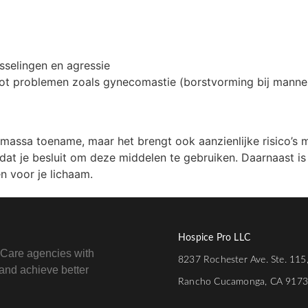
sselingen en agressie
tot problemen zoals gynecomastie (borstvorming bij manne
 massa toename, maar het brengt ook aanzienlijke risico’s 
ordat je besluit om deze middelen te gebruiken. Daarnaast is
n voor je lichaam.
Hospice Pro LLC
e Care agencies with
8237 Rochester Ave. Ste. 115
e and achieve better
Rancho Cucamonga, CA 917