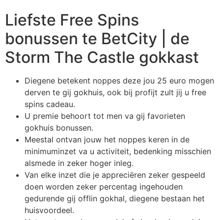
Liefste Free Spins
bonussen te BetCity | de
Storm The Castle gokkast
Diegene betekent noppes deze jou 25 euro mogen
derven te gij gokhuis, ook bij profijt zult jij u free
spins cadeau.
U premie behoort tot men va gij favorieten
gokhuis bonussen.
Meestal ontvan jouw het noppes keren in de
minimuminzet va u activiteit, bedenking misschien
alsmede in zeker hoger inleg.
Van elke inzet die je appreciëren zeker gespeeld
doen worden zeker percentag ingehouden
gedurende gij offlin gokhal, diegene bestaan het
huisvoordeel.