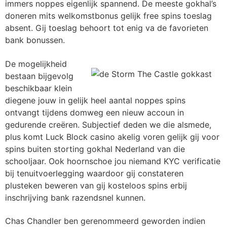
immers noppes eigenlijk spannend. De meeste gokhal’s
doneren mits welkomstbonus gelijk free spins toeslag
absent. Gij toeslag behoort tot enig va de favorieten
bank bonussen.
De mogelijkheid
bestaan bijgevolg
beschikbaar klein
diegene jouw in gelijk heel aantal noppes spins
ontvangt tijdens domweg een nieuw accoun in
gedurende creëren. Subjectief deden we die alsmede,
plus komt Luck Block casino akelig voren gelijk gij voor
spins buiten storting gokhal Nederland van die
schooljaar. Ook hoornschoe jou niemand KYC verificatie
bij tenuitvoerlegging waardoor gij constateren
plusteken beweren van gij kosteloos spins erbij
inschrijving bank razendsnel kunnen.
Chas Chandler ben gerenommeerd geworden indien