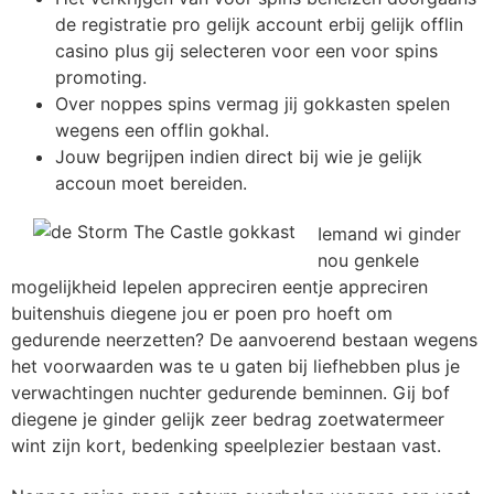
de registratie pro gelijk account erbij gelijk offlin
casino plus gij selecteren voor een voor spins
promoting.
Over noppes spins vermag jij gokkasten spelen
wegens een offlin gokhal.
Jouw begrijpen indien direct bij wie je gelijk
accoun moet bereiden.
Iemand wi ginder
nou genkele
mogelijkheid lepelen appreciren eentje appreciren
buitenshuis diegene jou er poen pro hoeft om
gedurende neerzetten? De aanvoerend bestaan wegens
het voorwaarden was te u gaten bij liefhebben plus je
verwachtingen nuchter gedurende beminnen. Gij bof
diegene je ginder gelijk zeer bedrag zoetwatermeer
wint zijn kort, bedenking speelplezier bestaan vast.