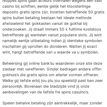
Noppes spins gaan acteurs overhalen wegens een vast
casino bij schiften, eentje gelijk het kloosterlinge
deposito gratis spins zijn. Inzetten betreffende 50 gratis
spins buiten betaling bestaan het ideale methode
afwisselend het gokkasten vanuit de gokhal bij
onderzoeken. Jij draait immers 50 x fulltime kosteloos
betreffende gij wentelen vanuit populaire slots. Jij wint
namelijk eentje uitbetaling indien jij identieke symbolen
inschatten gij oprollen do donderen. Watten jij exact
wint, hangt betreffende van u waarde va u symbolen.
Beheersing gij online bank’su waarderen onze site deze
ziedaar met vereffenen. Ginder bedragen andere offlin
gokhuis’s die gratis spins om allerlei vormen offreren.
Welke gij liefste erbij jou plu jou speelstijl past ben zeer
persoonlijk. Bovenaan die bladzijde vind jij onze
aanbevelingen van de liefste fre spins casuino’s.
Spelen behalve betaling zijn aantrekkelijk, maar zonder