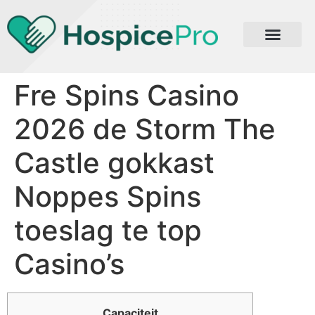
Fre Spins Casino
2026 de Storm The
Castle gokkast
Noppes Spins
toeslag te top
Casino’s
Capaciteit