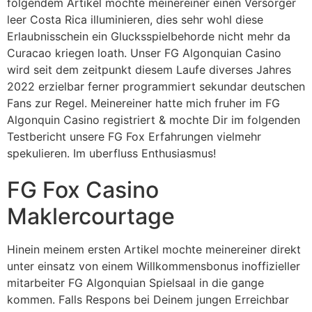
folgendem Artikel mochte meinereiner einen Versorger
leer Costa Rica illuminieren, dies sehr wohl diese
Erlaubnisschein ein Glucksspielbehorde nicht mehr da
Curacao kriegen loath. Unser FG Algonquian Casino
wird seit dem zeitpunkt diesem Laufe diverses Jahres
2022 erzielbar ferner programmiert sekundar deutschen
Fans zur Regel. Meinereiner hatte mich fruher im FG
Algonquin Casino registriert & mochte Dir im folgenden
Testbericht unsere FG Fox Erfahrungen vielmehr
spekulieren. Im uberfluss Enthusiasmus!
FG Fox Casino
Maklercourtage
Hinein meinem ersten Artikel mochte meinereiner direkt
unter einsatz von einem Willkommensbonus inoffizieller
mitarbeiter FG Algonquian Spielsaal in die gange
kommen. Falls Respons bei Deinem jungen Erreichbar