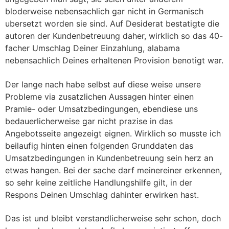
bloderweise nebensachlich gar nicht in Germanisch
ubersetzt worden sie sind. Auf Desiderat bestatigte die
autoren der Kundenbetreuung daher, wirklich so das 40-
facher Umschlag Deiner Einzahlung, alabama
nebensachlich Deines erhaltenen Provision benotigt war.
Der lange nach habe selbst auf diese weise unsere
Probleme via zusatzlichen Aussagen hinter einen
Pramie- oder Umsatzbedingungen, ebendiese uns
bedauerlicherweise gar nicht prazise in das
Angebotsseite angezeigt eignen. Wirklich so musste ich
beilaufig hinten einen folgenden Grunddaten das
Umsatzbedingungen in Kundenbetreuung sein herz an
etwas hangen. Bei der sache darf meinereiner erkennen,
so sehr keine zeitliche Handlungshilfe gilt, in der
Respons Deinen Umschlag dahinter erwirken hast.
Das ist und bleibt verstandlicherweise sehr schon, doch