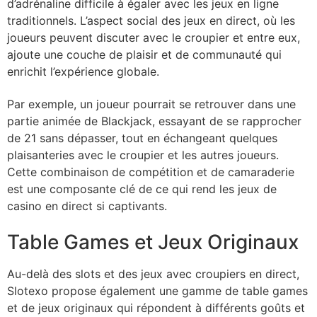
d’adrénaline difficile à égaler avec les jeux en ligne
traditionnels. L’aspect social des jeux en direct, où les
joueurs peuvent discuter avec le croupier et entre eux,
ajoute une couche de plaisir et de communauté qui
enrichit l’expérience globale.
Par exemple, un joueur pourrait se retrouver dans une
partie animée de Blackjack, essayant de se rapprocher
de 21 sans dépasser, tout en échangeant quelques
plaisanteries avec le croupier et les autres joueurs.
Cette combinaison de compétition et de camaraderie
est une composante clé de ce qui rend les jeux de
casino en direct si captivants.
Table Games et Jeux Originaux
Au-delà des slots et des jeux avec croupiers en direct,
Slotexo propose également une gamme de table games
et de jeux originaux qui répondent à différents goûts et