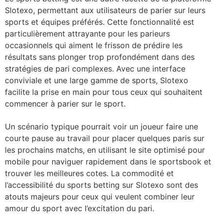
Slotexo, permettant aux utilisateurs de parier sur leurs
sports et équipes préférés. Cette fonctionnalité est
particulièrement attrayante pour les parieurs
occasionnels qui aiment le frisson de prédire les
résultats sans plonger trop profondément dans des
stratégies de pari complexes. Avec une interface
conviviale et une large gamme de sports, Slotexo
facilite la prise en main pour tous ceux qui souhaitent
commencer à parier sur le sport.
Un scénario typique pourrait voir un joueur faire une
courte pause au travail pour placer quelques paris sur
les prochains matchs, en utilisant le site optimisé pour
mobile pour naviguer rapidement dans le sportsbook et
trouver les meilleures cotes. La commodité et
l’accessibilité du sports betting sur Slotexo sont des
atouts majeurs pour ceux qui veulent combiner leur
amour du sport avec l’excitation du pari.