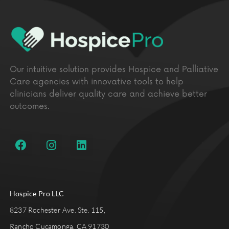
Our intuitive solution provides Hospice and Palliative
Care agencies with innovative tools to help
clinicians deliver quality care and achieve better
outcomes.
Hospice Pro LLC
8237 Rochester Ave. Ste. 115,
Rancho Cucamonga, CA 91730