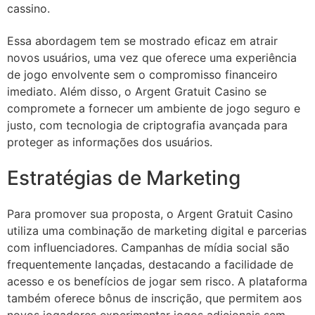
cassino.
Essa abordagem tem se mostrado eficaz em atrair
novos usuários, uma vez que oferece uma experiência
de jogo envolvente sem o compromisso financeiro
imediato. Além disso, o Argent Gratuit Casino se
compromete a fornecer um ambiente de jogo seguro e
justo, com tecnologia de criptografia avançada para
proteger as informações dos usuários.
Estratégias de Marketing
Para promover sua proposta, o Argent Gratuit Casino
utiliza uma combinação de marketing digital e parcerias
com influenciadores. Campanhas de mídia social são
frequentemente lançadas, destacando a facilidade de
acesso e os benefícios de jogar sem risco. A plataforma
também oferece bônus de inscrição, que permitem aos