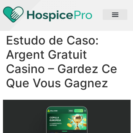
Estudo de Caso:
Argent Gratuit
Casino – Gardez Ce
Que Vous Gagnez