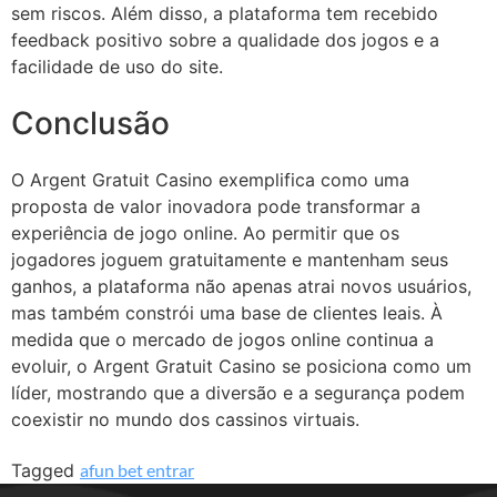
sem riscos. Além disso, a plataforma tem recebido
feedback positivo sobre a qualidade dos jogos e a
facilidade de uso do site.
Conclusão
O Argent Gratuit Casino exemplifica como uma
proposta de valor inovadora pode transformar a
experiência de jogo online. Ao permitir que os
jogadores joguem gratuitamente e mantenham seus
ganhos, a plataforma não apenas atrai novos usuários,
mas também constrói uma base de clientes leais. À
medida que o mercado de jogos online continua a
evoluir, o Argent Gratuit Casino se posiciona como um
líder, mostrando que a diversão e a segurança podem
coexistir no mundo dos cassinos virtuais.
Tagged
afun bet entrar