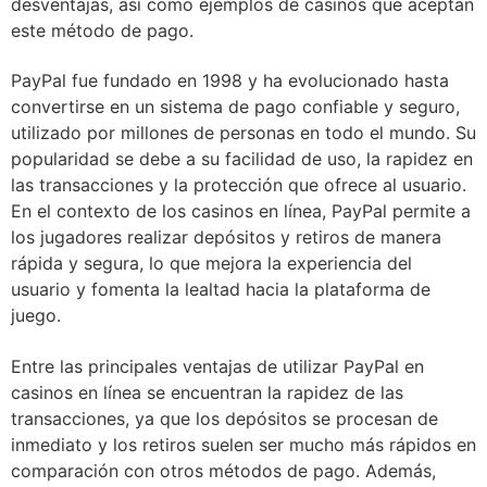
desventajas, así como ejemplos de casinos que aceptan
este método de pago.
PayPal fue fundado en 1998 y ha evolucionado hasta
convertirse en un sistema de pago confiable y seguro,
utilizado por millones de personas en todo el mundo. Su
popularidad se debe a su facilidad de uso, la rapidez en
las transacciones y la protección que ofrece al usuario.
En el contexto de los casinos en línea, PayPal permite a
los jugadores realizar depósitos y retiros de manera
rápida y segura, lo que mejora la experiencia del
usuario y fomenta la lealtad hacia la plataforma de
juego.
Entre las principales ventajas de utilizar PayPal en
casinos en línea se encuentran la rapidez de las
transacciones, ya que los depósitos se procesan de
inmediato y los retiros suelen ser mucho más rápidos en
comparación con otros métodos de pago. Además,