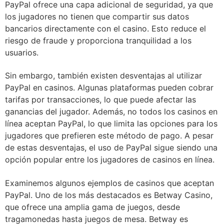
PayPal ofrece una capa adicional de seguridad, ya que
los jugadores no tienen que compartir sus datos
bancarios directamente con el casino. Esto reduce el
riesgo de fraude y proporciona tranquilidad a los
usuarios.
Sin embargo, también existen desventajas al utilizar
PayPal en casinos. Algunas plataformas pueden cobrar
tarifas por transacciones, lo que puede afectar las
ganancias del jugador. Además, no todos los casinos en
línea aceptan PayPal, lo que limita las opciones para los
jugadores que prefieren este método de pago. A pesar
de estas desventajas, el uso de PayPal sigue siendo una
opción popular entre los jugadores de casinos en línea.
Examinemos algunos ejemplos de casinos que aceptan
PayPal. Uno de los más destacados es Betway Casino,
que ofrece una amplia gama de juegos, desde
tragamonedas hasta juegos de mesa. Betway es