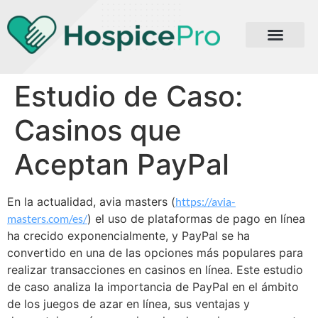
Estudio de Caso:
Casinos que
Aceptan PayPal
En la actualidad, avia masters (
https://avia-
masters.com/es/
) el uso de plataformas de pago en línea
ha crecido exponencialmente, y PayPal se ha
convertido en una de las opciones más populares para
realizar transacciones en casinos en línea. Este estudio
de caso analiza la importancia de PayPal en el ámbito
de los juegos de azar en línea, sus ventajas y