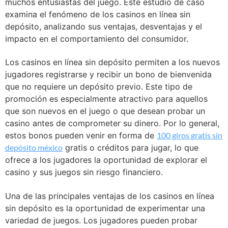
muchos entusiastas del juego. Este estudio de caso
examina el fenómeno de los casinos en línea sin
depósito, analizando sus ventajas, desventajas y el
impacto en el comportamiento del consumidor.
Los casinos en línea sin depósito permiten a los nuevos
jugadores registrarse y recibir un bono de bienvenida
que no requiere un depósito previo. Este tipo de
promoción es especialmente atractivo para aquellos
que son nuevos en el juego o que desean probar un
casino antes de comprometer su dinero. Por lo general,
estos bonos pueden venir en forma de
100 giros gratis sin
depósito méxico
gratis o créditos para jugar, lo que
ofrece a los jugadores la oportunidad de explorar el
casino y sus juegos sin riesgo financiero.
Una de las principales ventajas de los casinos en línea
sin depósito es la oportunidad de experimentar una
variedad de juegos. Los jugadores pueden probar