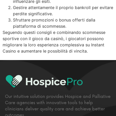
influenzare gli esiti.
Gestire attentamente il proprio bankroll per evitare
perdite significative.
Sfruttare promozioni o bonus offerti dalla
piattaforma di scommesse.
Seguendo questi consigli e combinando scommesse
sportive con il gioco da casinò, i giocatori possono
migliorare la loro esperienza complessiva su Instant
Casino e aumentare le possibilità di vincita.
Our intuitive solution provides Hospice and Palliative
Care agencies with innovative tools to help
clinicians deliver quality care and achieve better
outcomes.