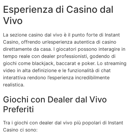
Esperienza di Casino dal
Vivo
La sezione casino dal vivo è il punto forte di Instant
Casino, offrendo un’esperienza autentica di casino
direttamente da casa. I giocatori possono interagire in
tempo reale con dealer professionisti, godendo di
giochi come blackjack, baccarat e poker. Lo streaming
video in alta definizione e le funzionalità di chat
interattiva rendono l’esperienza incredibilmente
realistica.
Giochi con Dealer dal Vivo
Preferiti
Tra i giochi con dealer dal vivo più popolari di Instant
Casino ci sono: