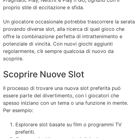
proprio stile di eccitazione e sfida.
Un giocatore occasionale potrebbe trascorrere la serata
provando diverse slot, alla ricerca di quel gioco che
offre la combinazione perfetta di intrattenimento e
potenziale di vincita. Con nuovi giochi aggiunti
regolarmente, c’è sempre qualcosa di nuovo da
scoprire.
Scoprire Nuove Slot
Il processo di trovare una nuova slot preferita può
essere parte del divertimento, con i giocatori che
spesso iniziano con un tema o una funzione in mente.
Per esempio:
Esplorare slot basate su film o programmi TV
preferiti.