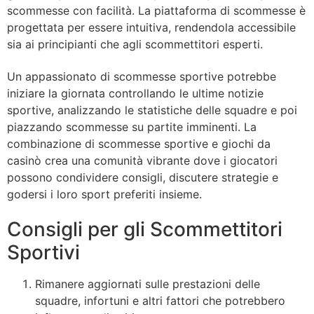
scommesse con facilità. La piattaforma di scommesse è
progettata per essere intuitiva, rendendola accessibile
sia ai principianti che agli scommettitori esperti.
Un appassionato di scommesse sportive potrebbe
iniziare la giornata controllando le ultime notizie
sportive, analizzando le statistiche delle squadre e poi
piazzando scommesse su partite imminenti. La
combinazione di scommesse sportive e giochi da
casinò crea una comunità vibrante dove i giocatori
possono condividere consigli, discutere strategie e
godersi i loro sport preferiti insieme.
Consigli per gli Scommettitori
Sportivi
Rimanere aggiornati sulle prestazioni delle
squadre, infortuni e altri fattori che potrebbero