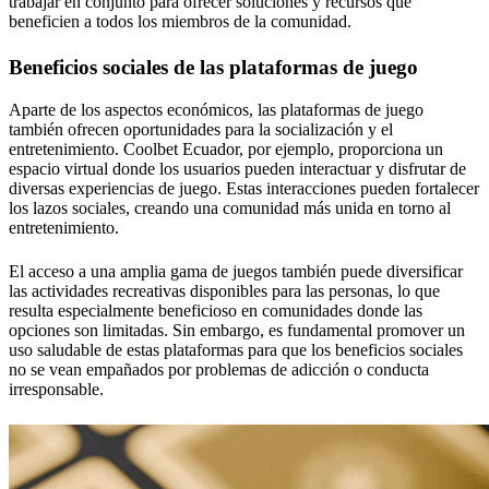
trabajar en conjunto para ofrecer soluciones y recursos que
beneficien a todos los miembros de la comunidad.
Beneficios sociales de las plataformas de juego
Aparte de los aspectos económicos, las plataformas de juego
también ofrecen oportunidades para la socialización y el
entretenimiento. Coolbet Ecuador, por ejemplo, proporciona un
espacio virtual donde los usuarios pueden interactuar y disfrutar de
diversas experiencias de juego. Estas interacciones pueden fortalecer
los lazos sociales, creando una comunidad más unida en torno al
entretenimiento.
El acceso a una amplia gama de juegos también puede diversificar
las actividades recreativas disponibles para las personas, lo que
resulta especialmente beneficioso en comunidades donde las
opciones son limitadas. Sin embargo, es fundamental promover un
uso saludable de estas plataformas para que los beneficios sociales
no se vean empañados por problemas de adicción o conducta
irresponsable.