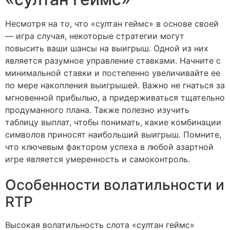
Несмотря на то, что «султан геймс» в основе своей
— игра случая, некоторые стратегии могут
повысить ваши шансы на выигрыш. Одной из них
является разумное управление ставками. Начните с
минимальной ставки и постепенно увеличивайте ее
по мере накопления выигрышей. Важно не гнаться за
мгновенной прибылью, а придерживаться тщательно
продуманного плана. Также полезно изучить
таблицу выплат, чтобы понимать, какие комбинации
символов приносят наибольший выигрыш. Помните,
что ключевым фактором успеха в любой азартной
игре является умеренность и самоконтроль.
Особенности волатильности и
RTP
Высокая волатильность слота «султан геймс»