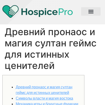
Древний пронаос и
магия султан геймс
для истинных
ценителей
Древний пронаос и магия султан
геймс для истинных ценителей
Символы власти и магия востока
Механика игры и бонусные функции