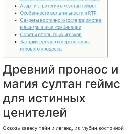
Азарт и стратегии в «султан геймс»
Особенности волатильности и RTP
Секреты восточного гостеприимства
и выигрышные комбинации
Советы от опытных игроков
Загадки султана и перспективы
игрового процесса
Древний пронаос и
магия султан геймс
для истинных
ценителей
Сквозь завесу тайн и легенд, из глубин восточной