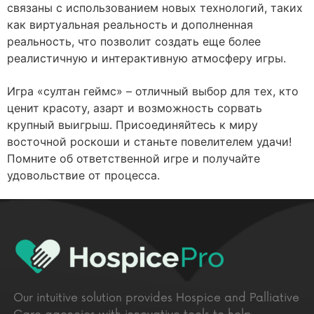
связаны с использованием новых технологий, таких
как виртуальная реальность и дополненная
реальность, что позволит создать еще более
реалистичную и интерактивную атмосферу игры.
Игра «султан геймс» – отличный выбор для тех, кто
ценит красоту, азарт и возможность сорвать
крупный выигрыш. Присоединяйтесь к миру
восточной роскоши и станьте повелителем удачи!
Помните об ответственной игре и получайте
удовольствие от процесса.
Our intuitive solution provides Hospice and Palliative