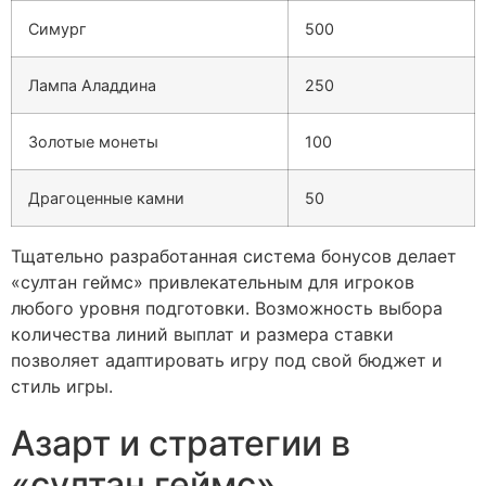
Симург
500
Лампа Аладдина
250
Золотые монеты
100
Драгоценные камни
50
Тщательно разработанная система бонусов делает
«султан геймс» привлекательным для игроков
любого уровня подготовки. Возможность выбора
количества линий выплат и размера ставки
позволяет адаптировать игру под свой бюджет и
стиль игры.
Азарт и стратегии в
«султан геймс»