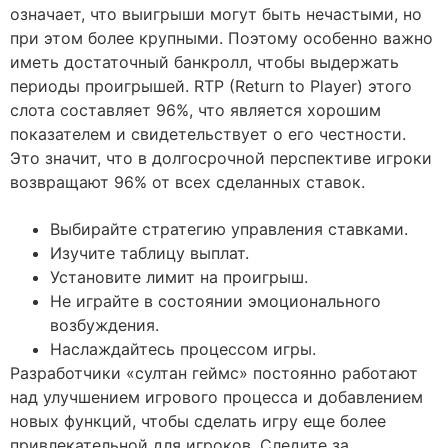
означает, что выигрыши могут быть нечастыми, но
при этом более крупными. Поэтому особенно важно
иметь достаточный банкролл, чтобы выдержать
периоды проигрышей. RTP (Return to Player) этого
слота составляет 96%, что является хорошим
показателем и свидетельствует о его честности.
Это значит, что в долгосрочной перспективе игроки
возвращают 96% от всех сделанных ставок.
Выбирайте стратегию управления ставками.
Изучите таблицу выплат.
Установите лимит на проигрыш.
Не играйте в состоянии эмоционального
возбуждения.
Наслаждайтесь процессом игры.
Разработчики «султан геймс» постоянно работают
над улучшением игрового процесса и добавлением
новых функций, чтобы сделать игру еще более
привлекательной для игроков. Следите за