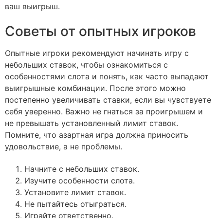
ваш выигрыш.
Советы от опытных игроков
Опытные игроки рекомендуют начинать игру с
небольших ставок, чтобы ознакомиться с
особенностями слота и понять, как часто выпадают
выигрышные комбинации. После этого можно
постепенно увеличивать ставки, если вы чувствуете
себя уверенно. Важно не гнаться за проигрышем и
не превышать установленный лимит ставок.
Помните, что азартная игра должна приносить
удовольствие, а не проблемы.
Начните с небольших ставок.
Изучите особенности слота.
Установите лимит ставок.
Не пытайтесь отыграться.
Играйте ответственно.