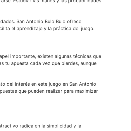
irarse. Estudiar las manos y las probabilidades
lidades. San Antonio Bulo Bulo ofrece
lita el aprendizaje y la práctica del juego.
papel importante, existen algunas técnicas que
as tu apuesta cada vez que pierdes, aunque
nto del interés en este juego en San Antonio
 apuestas que pueden realizar para maximizar
ractivo radica en la simplicidad y la