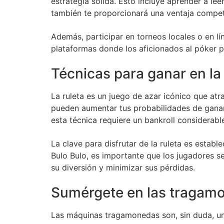
estrategia sólida. Esto incluye aprender a lee
también te proporcionará una ventaja competi
Además, participar en torneos locales o en l
plataformas donde los aficionados al póker pue
Técnicas para ganar en la 
La ruleta es un juego de azar icónico que atr
pueden aumentar tus probabilidades de ganar.
esta técnica requiere un bankroll considerabl
La clave para disfrutar de la ruleta es estab
Bulo Bulo, es importante que los jugadores se
su diversión y minimizar sus pérdidas.
Sumérgete en las tragam
Las máquinas tragamonedas son, sin duda, uno