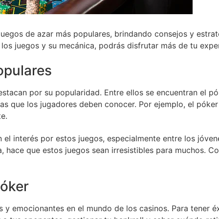
juegos de azar más populares, brindando consejos y estrat
os juegos y su mecánica, podrás disfrutar más de tu exper
opulares
estacan por su popularidad. Entre ellos se encuentran el pó
ias que los jugadores deben conocer. Por ejemplo, el póker 
e.
el interés por estos juegos, especialmente entre los jóven
hace que estos juegos sean irresistibles para muchos. Co
póker
s y emocionantes en el mundo de los casinos. Para tener éx