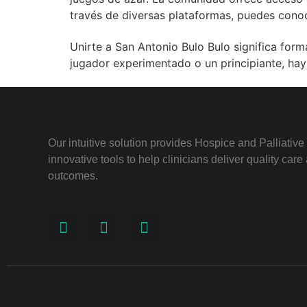
través de diversas plataformas, puedes cono
Unirte a San Antonio Bulo Bulo significa for
jugador experimentado o un principiante, hay
Our intuitive solution provides Hospice and Palliativ
innovative tools to help clinicians deliver quality car
outcomes.