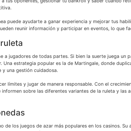
r a tus oponentes, gestionar tu bankroll y saber cuándo ret
tiva.
ínea puede ayudarte a ganar experiencia y mejorar tus habi
den reunir información y participar en eventos, lo que faci
ruleta
ae a jugadores de todas partes. Si bien la suerte juega un 
 Una estrategia popular es la de Martingale, donde duplic
e y una gestión cuidadosa.
lecer límites y jugar de manera responsable. Con el crecimie
 informen sobre las diferentes variantes de la ruleta y las
onedas
 de los juegos de azar más populares en los casinos. Su at