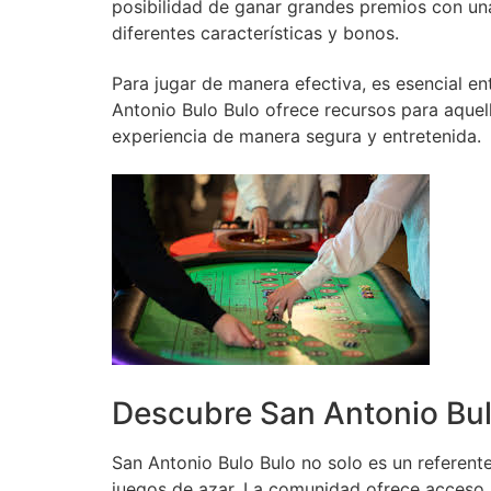
posibilidad de ganar grandes premios con un
diferentes características y bonos.
Para jugar de manera efectiva, es esencial en
Antonio Bulo Bulo ofrece recursos para aquel
experiencia de manera segura y entretenida.
Descubre San Antonio Bul
San Antonio Bulo Bulo no solo es un referent
juegos de azar. La comunidad ofrece acceso a