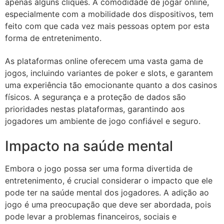
apenas alguns cliques. A comodidade de jogar online,
especialmente com a mobilidade dos dispositivos, tem
feito com que cada vez mais pessoas optem por esta
forma de entretenimento.
As plataformas online oferecem uma vasta gama de
jogos, incluindo variantes de poker e slots, e garantem
uma experiência tão emocionante quanto a dos casinos
físicos. A segurança e a proteção de dados são
prioridades nestas plataformas, garantindo aos
jogadores um ambiente de jogo confiável e seguro.
Impacto na saúde mental
Embora o jogo possa ser uma forma divertida de
entretenimento, é crucial considerar o impacto que ele
pode ter na saúde mental dos jogadores. A adição ao
jogo é uma preocupação que deve ser abordada, pois
pode levar a problemas financeiros, sociais e