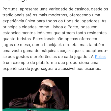
Portugal apresenta uma variedade de casinos, desde os
tradicionais até os mais modernos, oferecendo uma
experiência única para todos os tipos de jogadores. As
principais cidades, como Lisboa e Porto, possuem
estabelecimentos icónicos que atraem tanto residentes
quanto turistas. Estes locais não apenas oferecem
jogos de mesa, como blackjack e roleta, mas também
uma vasta gama de máquinas caça-níqueis, adaptando-
se aos gostos e preferências de cada jogador. A
Pixbet
é um exemplo de plataforma que proporciona uma
experiência de jogo segura e acessível aos usuários.