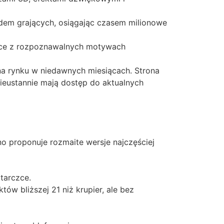
adem grających, osiągając czasem milionowe
iące z rozpoznawalnych motywach
 na rynku w niedawnych miesiącach. Strona
ieustannie mają dostęp do aktualnych
no proponuje rozmaite wersje najczęściej
 tarczce.
tów bliższej 21 niż krupier, ale bez