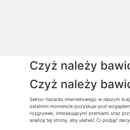
Czyż należy bawić
Czyż należy bawić
Sektor hazardu internetowego w naszym kraju
ostatnim momencie pozyskuje pod względem s
rozgrywek, interesującymi premiami oraz p
analizę tej strony, aby ułatwić Ci podjąć de