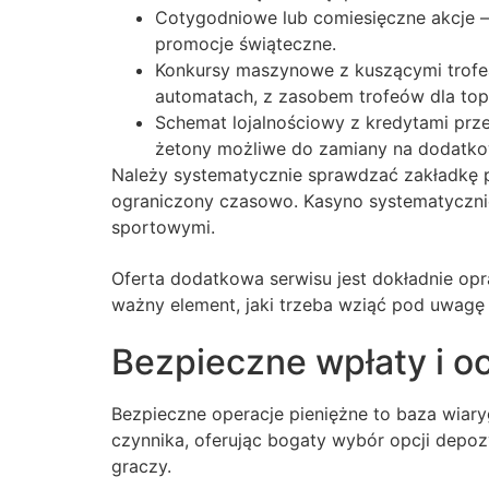
Cotygodniowe lub comiesięczne akcje – 
promocje świąteczne.
Konkursy maszynowe z kuszącymi trofe
automatach, z zasobem trofeów dla t
Schemat lojalnościowy z kredytami prz
żetony możliwe do zamiany na dodatkow
Należy systematycznie sprawdzać zakładkę pr
ograniczony czasowo. Kasyno systematyczni
sportowymi.
Oferta dodatkowa serwisu jest dokładnie op
ważny element, jaki trzeba wziąć pod uwagę 
Bezpieczne wpłaty i oc
Bezpieczne operacje pieniężne to baza wia
czynnika, oferując bogaty wybór opcji depoz
graczy.