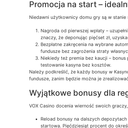
Promocja na start – ideal
Niedawni użytkownicy domu gry są w stanie 
Nagroda od pierwszej wpłaty – uzupełn
znaczy, że deponując pięćset zł, uzysk
Bezpłatne zakręcenia na wybrane auto
fundusze bez zagrożenia straty własnyc
Niekiedy też premia bez kaucji – bonu
testowanie kasyna bez kosztów.
Należy podkreślić, że każdy bonusy w Kasyno
fundusze, zanim będzie można je zrealizować
Wyjątkowe bonusy dla reg
VOX Casino docenia wierność swoich graczy
Reload bonusy na dalszych depozytach 
startowa. Pięćdziesiąt procent do okreś