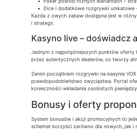
Poker pośród różnych wariantach – stra
Dice i dodatkowe rozgrywki unikatowe 
Każda z owych zabaw dostępna jest w różnyc
i strategii.
Kasyno live – doświadcz 
Jednym z najpotężniejszych punktów oferty 
przez autentycznych dealerów, co tworzy at
Zanim początkiem rozgrywki na kasynie VOX 
prawdopodobieństwo zwycięstwa. Portal ofe
konieczności wkładania osobistych pieniędzy
Bonusy i oferty prop
System bonusów i akcji promocyjnych to jed
schemat korzyści zarówno dla nowych, jak i 