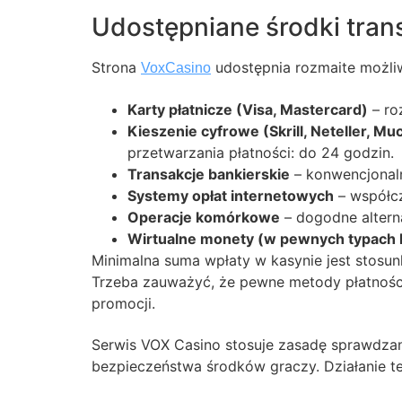
Udostępniane środki trans
Strona
udostępnia rozmaite możliw
VoxCasino
Karty płatnicze (Visa, Mastercard)
– ro
Kieszenie cyfrowe (Skrill, Neteller, Mu
przetwarzania płatności: do 24 godzin.
Transakcje bankierskie
– konwencjonaln
Systemy opłat internetowych
– współcz
Operacje komórkowe
– dogodne alterna
Wirtualne monety (w pewnych typach
Minimalna suma wpłaty w kasynie jest stosu
Trzeba zauważyć, że pewne metody płatnośc
promocji.
Serwis VOX Casino stosuje zasadę sprawdzan
bezpieczeństwa środków graczy. Działanie ten