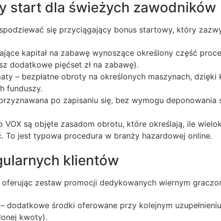
ny start dla świeżych zawodników
spodziewać się przyciągający bonus startowy, który zazwy
iające kapitał na zabawę wynoszące określony część proc
asz dodatkowe pięćset zł na zabawę).
maty – bezpłatne obroty na określonych maszynach, dzię
h funduszy.
s przyznawana po zapisaniu się, bez wymogu deponowania 
 VOX są objęte zasadom obrotu, które określają, ile wielo
. To jest typowa procedura w branży hazardowej online.
ularnych klientów
, oferując zestaw promocji dedykowanych wiernym graczo
– dodatkowe środki oferowane przy kolejnym uzupełnieniu
lonej kwoty).