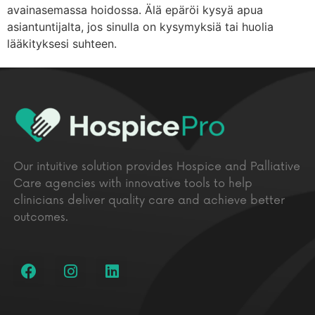
avainasemassa hoidossa. Älä epäröi kysyä apua
asiantuntijalta, jos sinulla on kysymyksiä tai huolia
lääkityksesi suhteen.
Our intuitive solution provides Hospice and Palliative
Care agencies with innovative tools to help
clinicians deliver quality care and achieve better
outcomes.