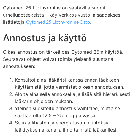
Cytomed 25 Liothyronine on saatavilla suomi
urheiluapteekeista – käy verkkosivustolla saadaksesi
lisätietoja
Cytomed 25 Liothyronine Osto
.
Annostus ja käyttö
Oikea annostus on tärkeä osa Cytomed 25:n käyttöä.
Seuraavat ohjeet voivat toimia yleisenä suuntana
annostukseen:
Konsultoi aina lääkärisi kanssa ennen lääkkeen
käyttämistä, jotta varmistat oikean annostuksen.
Aloita alhaisella annoksella ja lisää sitä hierarkisesti
lääkärin ohjeiden mukaan.
Yleinen suositeltu annostus vaihtelee, mutta se
saattaa olla 12.5 – 25 mcg päivässä.
Seuraa lihasten ja energiatason muutoksia
lääkityksen aikana ja ilmoita niistä lääkärillesi.